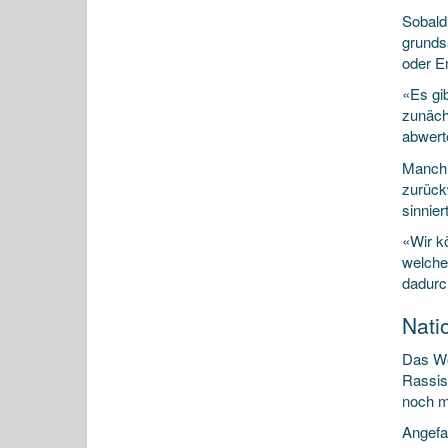
Sobald
grundsä
oder E
«Es gib
zunäch
abwert
Manchm
zurück
sinnier
«Wir k
welche
dadurc
Nati
Das Wor
Rassis
noch m
Angefa