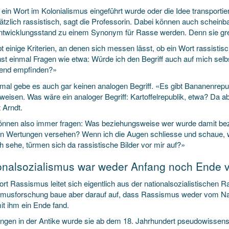
 ein Wort im Kolonialismus eingeführt wurde oder die Idee transporti
tzlich rassistisch, sagt die Professorin. Dabei können auch scheinba
ntwicklungsstand zu einem Synonym für Rasse werden. Denn sie g
t einige Kriterien, an denen sich messen lässt, ob ein Wort rassistisc
st einmal Fragen wie etwa: Würde ich den Begriff auch auf mich selb
end empfinden?»
al gebe es auch gar keinen analogen Begriff. «Es gibt Bananenrepub
weisen. Was wäre ein analoger Begriff: Kartoffelrepublik, etwa? Da a
t Arndt.
önnen also immer fragen: Was beziehungsweise wer wurde damit beze
n Wertungen versehen? Wenn ich die Augen schliesse und schaue, wa
h sehe, türmen sich da rassistische Bilder vor mir auf?»
onalsozialismus war weder Anfang noch Ende
t Rassismus leitet sich eigentlich aus der nationalsozialistischen R
musforschung baue aber darauf auf, dass Rassismus weder vom Nat
it ihm ein Ende fand.
ngen in der Antike wurde sie ab dem 18. Jahrhundert pseudowissensc