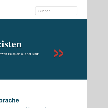
Suchen
Next
nach:
isten
ewalt. Beispiele aus der Stadt
sprache