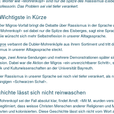
. Wörter wie «Mohrenkopf» sind nur die Spitze des Rassismus-Eisber
ofessorin. Das Problem sei viel tiefer verankert.
Wichtigste in Kürze
Der Migros-Vorfall bringt die Debatte über Rassismus in der Sprache w
«Mohrenkopf» sei dabei nur die Spitze des Eisberges, sagt eine Spra
Sie wünscht sich mehr Selbstreflexion in unserer Alltagssprache.
gros
verbannt die Dubler-Mohrenköpfe aus ihrem Sortiment und tritt da
mus in unserer Alltagssprache steckt.
age, zwei Arena-Sendungen und mehrere Demonstrationen später sind w
ion. Dabei war die Aktion der Migros «ein unverzichtbarer Schritt», 
ik und Kulturwissenschaften an der Universität Bayreuth.
r Rassismus in unserer Sprache sei noch viel tiefer verankert, als nu
ngigen «Schwarzen Schaf».
hichte lässt sich nicht reinwaschen
ohrenkopf sei der Fall absolut klar, findet Arndt: «Mit M. wurden ve
legitimiert, dass weisse Christen Menschen anderer Religionen und 
avten und kolonisierten. Diese Geschichte lässt sich nicht vom Wort