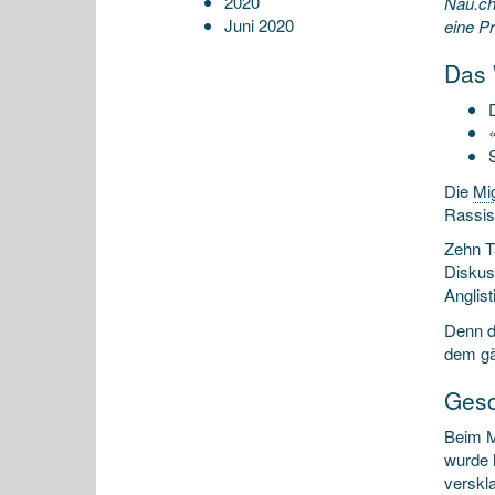
2020
Nau.ch
Juni 2020
eine Pr
Das 
Die
Mi
Rassis
Zehn T
Diskuss
Anglist
Denn de
dem gä
Gesc
Beim M
wurde 
verskl