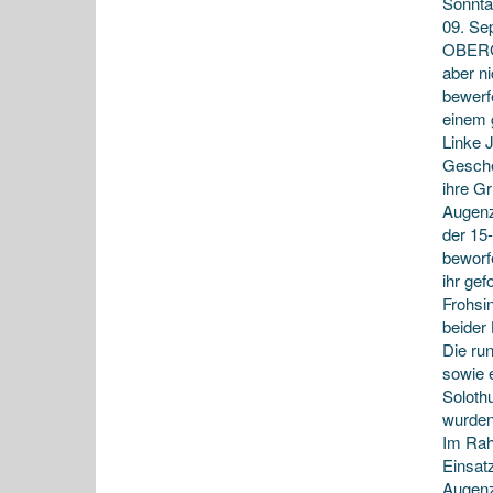
Sonnta
09. Se
OBERGÖ
aber n
bewerf
einem 
Linke 
Gesche
ihre G
Augenz
der 15
beworf
ihr gef
Frohsi
beider
Die ru
sowie 
Soloth
wurden 
Im Rah
Einsat
Augenz