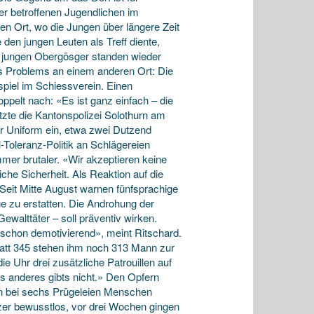
der betroffenen Jugendlichen im
en Ort, wo die Jungen über längere Zeit
 den jungen Leuten als Treff diente,
 jungen Obergösger standen wieder
s Problems an einem anderen Ort: Die
piel im Schiessverein. Einen
oppelt nach: «Es ist ganz einfach – die
zte die Kantonspolizei Solothurn am
r Uniform ein, etwa zwei Dutzend
l-Toleranz-Politik an Schlägereien
mer brutaler. «Wir akzeptieren keine
iche Sicherheit. Als Reaktion auf die
. Seit Mitte August warnen fünfsprachige
e zu erstatten. Die Androhung der
Gewalttäter – soll präventiv wirken.
 schon demotivierend», meint Ritschard.
Statt 345 stehen ihm noch 313 Mann zur
ie Uhr drei zusätzliche Patrouillen auf
s anderes gibts nicht.» Den Opfern
en bei sechs Prügeleien Menschen
izer bewusstlos, vor drei Wochen gingen