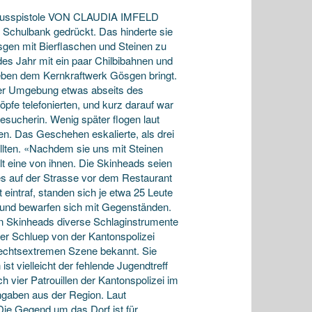
schusspistole VON CLAUDIA IMFELD
chulbank gedrückt. Das hinderte sie
sgen mit Bierflaschen und Steinen zu
des Jahr mit ein paar Chilbibahnen und
neben dem Kernkraftwerk Gösgen bringt.
er Umgebung etwas abseits des
pfe telefonierten, und kurz darauf war
esucherin. Wenig später flogen laut
n. Das Geschehen eskalierte, als drei
llten. «Nachdem sie uns mit Steinen
t eine von ihnen. Die Skinheads seien
 es auf der Strasse vor dem Restaurant
eintraf, standen sich je etwa 25 Leute
u und bewarfen sich mit Gegenständen.
den Skinheads diverse Schlaginstrumente
er Schluep von der Kantonspolizei
echtsextremen Szene bekannt. Sie
st vielleicht der fehlende Jugendtreff
 vier Patrouillen der Kantonspolizei im
ngaben aus der Region. Laut
ie Gegend um das Dorf ist für