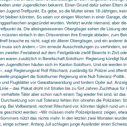
igkeiten unter Jugendlichen bekannt. Einen Grund dafür sehen Eltern 
den Jugend-Treffpunkt. Es gebe, so die Mutter eines 18-Jährigen, kein
rt bleiben könnten. So seien vor einigen Wochen in einer Garage, die
ggasflaschen angezündet worden. Verletzt wurde niemand, aber die
reffpunkt da. Die alteingesessenen Obergösger sehen die Lösung de
 müssten einfach in den Ortsvereinen ihre Energie abladen, zum Beis
reff brauche es nicht, sagt ein älterer Obergösger, und ein anderer d
 muss sich ändern.» Um erneute Ausschreitungen zu verhindern, set
gen zweiten Festabend auf dem Festgelände zwölf Beamte in Zivil ode
ten waren zusätzlich in Bereitschaft.Solothurn: Regierung kündigt Nul
en Jugendlichen häufen sich im Kanton Solothurn. Und sie werden im
, sagt Regierungsrat Rolf Ritschard, zuständig für Polizei und öffentl
elle propagiert die Solothurner Regierung eine Null-Toleranz-Politik
e und Flugblätter vor Gewaltanwendung und fordern Opfer auf, Anzeig
Linie – das Plakat droht mit Strafen bis zu fünf Jahren Zuchthaus für 
verhaftete Täter aber schon nach einem Tag wieder frei sind, ist das
e Durchsetzung von null Toleranz fehlen ihm ohnehin die Polizisten: 
ng. Bei Vollbestand, rechnet Ritschard vor, könnten täglich rund um d
ste geschickt werden: «Wir müssen mehr Polizeipräsenz zeigen, etwa
 Sommers nützt das nichts mehr. In den letzten zwei Monaten wurd
zt, einige schwer: Anfang Juli schlugen junge Ausländer einen Schwe