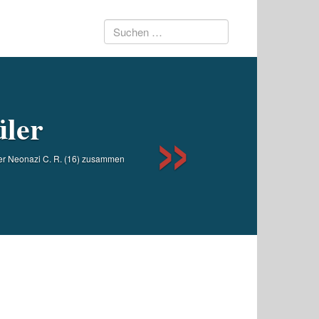
Suchen
Next
nach:
üler
r Neonazi C. R. (16) zusammen