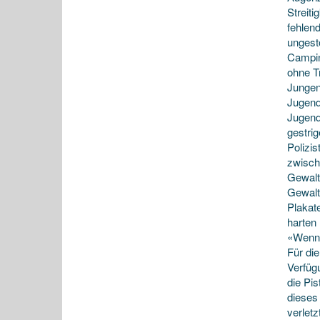
Streit
fehlen
ungestö
Campin
ohne T
Jungen
Jugendt
Jugend
gestri
Polizis
zwisch
Gewalt»
Gewaltw
Plakat
harten 
«Wenn 
Für di
Verfügu
die Pi
dieses
verlet