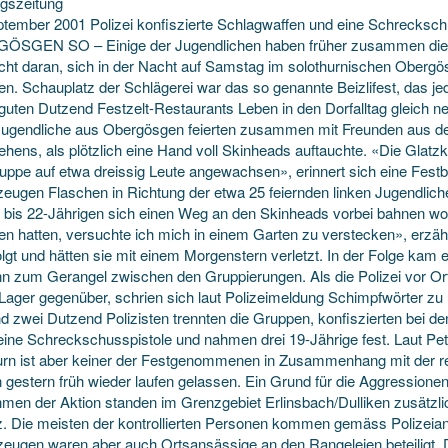
gszeitung
ptember 2001 Polizei konfiszierte Schlagwaffen und eine Schreck
SGEN SO – Einige der Jugendlichen haben früher zusammen die S
icht daran, sich in der Nacht auf Samstag im solothurnischen Obergö
en. Schauplatz der Schlägerei war das so genannte Beizlifest, das je
guten Dutzend Festzelt-Restaurants Leben in den Dorfalltag gleich 
Jugendliche aus Obergösgen feierten zusammen mit Freunden aus d
hens, als plötzlich eine Hand voll Skinheads auftauchte. «Die Glatzkö
ruppe auf etwa dreissig Leute angewachsen», erinnert sich eine Festb
eugen Flaschen in Richtung der etwa 25 feiernden linken Jugendliche
- bis 22-Jährigen sich einen Weg an den Skinheads vorbei bahnen wo
en hatten, versuchte ich mich in einem Garten zu verstecken», erzähl
olgt und hätten sie mit einem Morgenstern verletzt. In der Folge kam
nn zum Gerangel zwischen den Gruppierungen. Als die Polizei vor Ort 
 Lager gegenüber, schrien sich laut Polizeimeldung Schimpfwörter z
nd zwei Dutzend Polizisten trennten die Gruppen, konfiszierten bei 
eine Schreckschusspistole und nahmen drei 19-Jährige fest. Laut Pet
urn ist aber keiner der Festgenommenen in Zusammenhang mit der r
gestern früh wieder laufen gelassen. Ein Grund für die Aggressionen i
men der Aktion standen im Grenzgebiet Erlinsbach/Dulliken zusätzlich
z. Die meisten der kontrollierten Personen kommen gemäss Polizeia
eugen waren aber auch Ortsansässige an den Rangeleien beteiligt. D