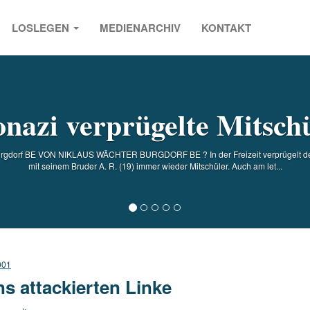
LOSLEGEN
MEDIENARCHIV
KONTAKT
s
nazi verprügelte Mitsch
urgdorf BE VON NIKLAUS WÄCHTER BURGDORF BE ? In der Freizeit verprügelt de
mit seinem Bruder A. R. (19) immer wieder Mitschüler. Auch am let...
001
ns attackierten Linke