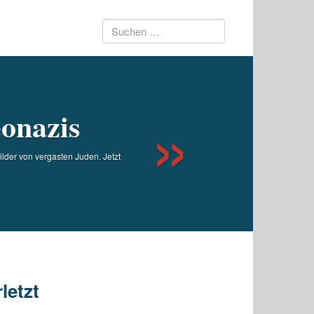
Suchen
Next
nach:
onazis
lder von vergasten Juden. Jetzt
letzt