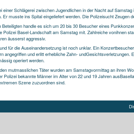
ei einer Schlägerei zwischen Jugendlichen in der Nacht auf Samstag i
. Er musste ins Spital eingeliefert werden. Die Polizeisucht Zeugen 
n Beteiligten handle es sich um 20 bis
30 Besucher eines Punkkonzer
 die Polizei Basel-Landschaft am Samstag mit. Zahlreiche vonihnen s
ren äusserst aggressiv.
und für die Auseinandersetzung ist noch unklar. Ein Konzertbesuc
n angegriffen und erlitt erhebliche Zahn- undGesichtsverletzungen. E
mässig operiert werden.
iden mutmasslichen Täter wurden am Samstagvormittag an ihren Woh
er Polizei bekannte Männer im Alter von 22 und 19 Jahren ausBasella
extremen Szene zuzuordnen sind.
Di