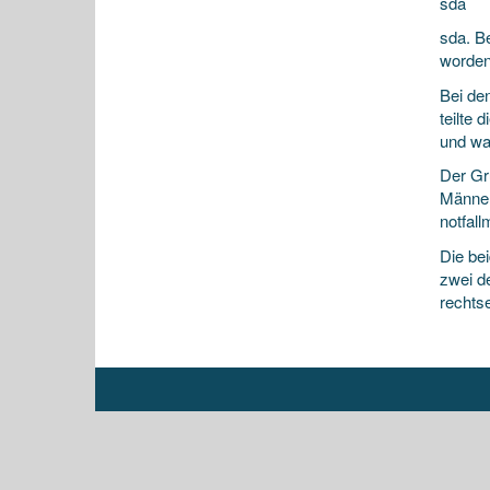
sda
sda. B
worden
Bei de
teilte
und wa
Der Gr
Männer
notfall
Die be
zwei d
rechts