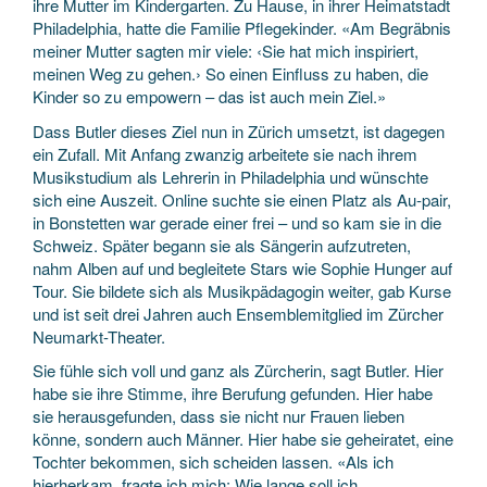
ihre Mutter im Kindergarten. Zu Hause, in ihrer Heimatstadt
Philadelphia, hatte die Familie Pflegekinder. «Am Begräbnis
meiner Mutter sagten mir viele: ‹Sie hat mich inspiriert,
meinen Weg zu gehen.› So einen Einfluss zu haben, die
Kinder so zu empowern – das ist auch mein Ziel.»
Dass Butler dieses Ziel nun in Zürich umsetzt, ist dagegen
ein Zufall. Mit Anfang zwanzig arbeitete sie nach ihrem
Musikstudium als Lehrerin in Philadelphia und wünschte
sich eine Auszeit. Online suchte sie einen Platz als Au-pair,
in Bonstetten war gerade einer frei – und so kam sie in die
Schweiz. Später begann sie als Sängerin aufzutreten,
nahm Alben auf und begleitete Stars wie Sophie Hunger auf
Tour. Sie bildete sich als Musikpädagogin weiter, gab Kurse
und ist seit drei Jahren auch Ensemblemitglied im Zürcher
Neumarkt-Theater.
Sie fühle sich voll und ganz als Zürcherin, sagt Butler. Hier
habe sie ihre Stimme, ihre Berufung gefunden. Hier habe
sie herausgefunden, dass sie nicht nur Frauen lieben
könne, sondern auch Männer. Hier habe sie geheiratet, eine
Tochter bekommen, sich scheiden lassen. «Als ich
hierherkam, fragte ich mich: Wie lange soll ich