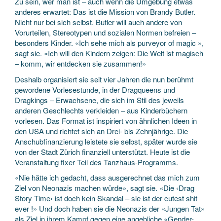
Zu sein, wer man ist – auch wenn die Umgebung etwas
anderes erwartet: Das ist die Mission von Brandy Butler.
Nicht nur bei sich selbst. Butler will auch andere von
Vorurteilen, Stereotypen und sozialen Normen befreien –
besonders Kinder. «Ich sehe mich als purveyor of magic »,
sagt sie. «Ich will den Kindern zeigen: Die Welt ist magisch
– komm, wir entdecken sie zusammen!»
Deshalb organisiert sie seit vier Jahren die nun berühmt
gewordene Vorlesestunde, in der Dragqueens und
Dragkings – Erwachsene, die sich im Stil des jeweils
anderen Geschlechts verkleiden – aus Kinderbüchern
vorlesen. Das Format ist inspiriert von ähnlichen Ideen in
den USA und richtet sich an Drei- bis Zehnjährige. Die
Anschubfinanzierung leistete sie selbst, später wurde sie
von der Stadt Zürich finanziell unterstützt. Heute ist die
Veranstaltung fixer Teil des Tanzhaus-Programms.
«Nie hätte ich gedacht, dass ausgerechnet das mich zum
Ziel von Neonazis machen würde», sagt sie. «Die ‹Drag
Story Time› ist doch kein Skandal – sie ist der cutest shit
ever !» Und doch haben sie die Neonazis der «Jungen Tat»
als Ziel in ihrem Kampf gegen eine angebliche «Gender-