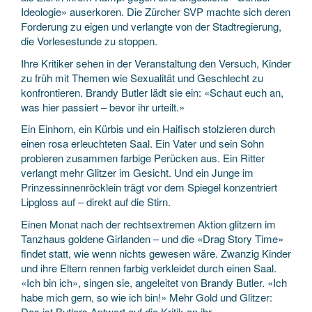
Ideologie» auserkoren. Die Zürcher SVP machte sich deren
Forderung zu eigen und verlangte von der Stadtregierung,
die Vorlesestunde zu stoppen.
Ihre Kritiker sehen in der Veranstaltung den Versuch, Kinder
zu früh mit Themen wie Sexualität und Geschlecht zu
konfrontieren. Brandy Butler lädt sie ein: «Schaut euch an,
was hier passiert – bevor ihr urteilt.»
Ein Einhorn, ein Kürbis und ein Haifisch stolzieren durch
einen rosa erleuchteten Saal. Ein Vater und sein Sohn
probieren zusammen farbige Perücken aus. Ein Ritter
verlangt mehr Glitzer im Gesicht. Und ein Junge im
Prinzessinnenröcklein trägt vor dem Spiegel konzentriert
Lipgloss auf – direkt auf die Stirn.
Einen Monat nach der rechtsextremen Aktion glitzern im
Tanzhaus goldene Girlanden – und die «Drag Story Time»
findet statt, wie wenn nichts gewesen wäre. Zwanzig Kinder
und ihre Eltern rennen farbig verkleidet durch einen Saal.
«Ich bin ich», singen sie, angeleitet von Brandy Butler. «Ich
habe mich gern, so wie ich bin!» Mehr Gold und Glitzer:
Das ist Butlers Antwort auf die Kritik an ihr.