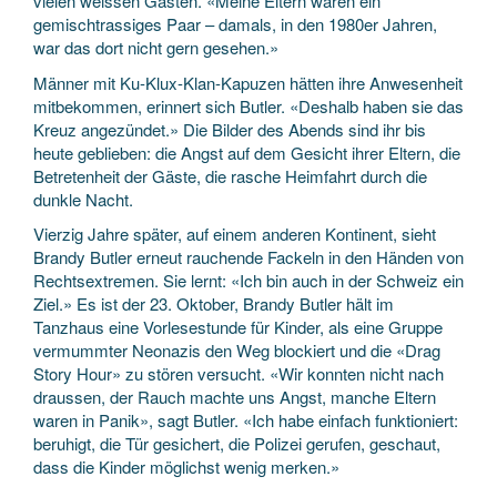
vielen weissen Gästen. «Meine Eltern waren ein
gemischtrassiges Paar – damals, in den 1980er Jahren,
war das dort nicht gern gesehen.»
Männer mit Ku-Klux-Klan-Kapuzen hätten ihre Anwesenheit
mitbekommen, erinnert sich Butler. «Deshalb haben sie das
Kreuz angezündet.» Die Bilder des Abends sind ihr bis
heute geblieben: die Angst auf dem Gesicht ihrer Eltern, die
Betretenheit der Gäste, die rasche Heimfahrt durch die
dunkle Nacht.
Vierzig Jahre später, auf einem anderen Kontinent, sieht
Brandy Butler erneut rauchende Fackeln in den Händen von
Rechtsextremen. Sie lernt: «Ich bin auch in der Schweiz ein
Ziel.» Es ist der 23. Oktober, Brandy Butler hält im
Tanzhaus eine Vorlesestunde für Kinder, als eine Gruppe
vermummter Neonazis den Weg blockiert und die «Drag
Story Hour» zu stören versucht. «Wir konnten nicht nach
draussen, der Rauch machte uns Angst, manche Eltern
waren in Panik», sagt Butler. «Ich habe einfach funktioniert:
beruhigt, die Tür gesichert, die Polizei gerufen, geschaut,
dass die Kinder möglichst wenig merken.»