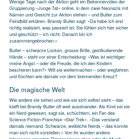
Wenige Tage nach der Aktion geht ein Bekennervideo der
Gruppierung «Junge Tat» online, in dem zwei Neonazis mit
Namen und Gesicht zur Aktion stehen – und Butler zum
Feindbild erklären. Brandy Butler sagt: «Da habe ich erst
richtig realisiert, was passiert ist: Sie fühlen sich hier sicher
und geschützt – ich nicht. Danach bin ich
zusammengebrochen.»
Butler – schwarze Locken, grosse Brille, gestikulierende
Hände – steht vor einer Entscheidung: «Was ist wichtiger:
meine Angst – oder die Freude, die ich den Kindern
bescheren kann?» Will sie weitermachen – oder wegfahren
und flüchten wie damals vor dem brennenden Kreuz?
Die magische Welt
Wie andere sie sehen und wie sie sich selbst sieht – das
klafft bei Brandy Butler oft weit auseinander. Als Kind sei sie
ein Nerd gewesen, sagt sie, schüchtern, ein Fan des
Science-Fiction-Franchise «Star Trek». «Das verstand
damals niemand. Schwarze, weibliche Nerds – das konnte
man sich nicht vorstellen.» Von ihr wurden andere
Interessen erwartet: Prinzessinnen etwa oder die Musik