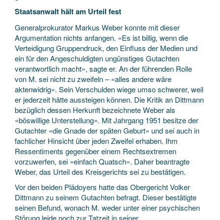
Staatsanwalt hält am Urteil fest
Generalprokurator Markus Weber konnte mit dieser
Argumentation nichts anfangen. «Es ist billig, wenn die
Verteidigung Gruppendruck, den Einfluss der Medien und
ein für den Angeschuldigten ungünstiges Gutachten
verantwortlich macht», sagte er. An der führenden Rolle
von M. sei nicht zu zweifeln – «alles andere wäre
aktenwidrig». Sein Verschulden wiege umso schwerer, weil
er jederzeit hätte aussteigen können. Die Kritik an Dittmann
bezüglich dessen Herkunft bezeichnete Weber als
«böswillige Unterstellung». Mit Jahrgang 1951 besitze der
Gutachter «die Gnade der späten Geburt» und sei auch in
fachlicher Hinsicht über jeden Zweifel erhaben. Ihm
Ressentiments gegenüber einem Rechtsextremen
vorzuwerfen, sei «einfach Quatsch». Daher beantragte
Weber, das Urteil des Kreisgerichts sei zu bestätigen.
Vor den beiden Plädoyers hatte das Obergericht Volker
Dittmann zu seinem Gutachten befragt. Dieser bestätigte
seinen Befund, wonach M. weder unter einer psychischen
Störung leide noch zur Tatzeit in seiner