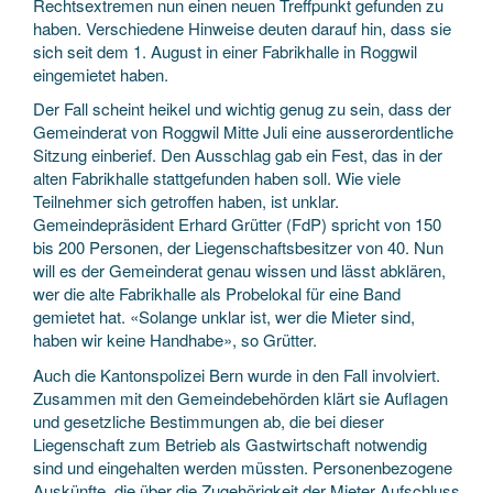
Rechtsextremen nun einen neuen Treffpunkt gefunden zu
haben. Verschiedene Hinweise deuten darauf hin, dass sie
sich seit dem 1. August in einer Fabrikhalle in Roggwil
eingemietet haben.
Der Fall scheint heikel und wichtig genug zu sein, dass der
Gemeinderat von Roggwil Mitte Juli eine ausserordentliche
Sitzung einberief. Den Ausschlag gab ein Fest, das in der
alten Fabrikhalle stattgefunden haben soll. Wie viele
Teilnehmer sich getroffen haben, ist unklar.
Gemeindepräsident Erhard Grütter (FdP) spricht von 150
bis 200 Personen, der Liegenschaftsbesitzer von 40. Nun
will es der Gemeinderat genau wissen und lässt abklären,
wer die alte Fabrikhalle als Probelokal für eine Band
gemietet hat. «Solange unklar ist, wer die Mieter sind,
haben wir keine Handhabe», so Grütter.
Auch die Kantonspolizei Bern wurde in den Fall involviert.
Zusammen mit den Gemeindebehörden klärt sie Auflagen
und gesetzliche Bestimmungen ab, die bei dieser
Liegenschaft zum Betrieb als Gastwirtschaft notwendig
sind und eingehalten werden müssten. Personenbezogene
Auskünfte, die über die Zugehörigkeit der Mieter Aufschluss