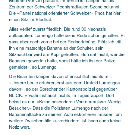
Beamten vor Ort präsent. Immerhin ist Langenthal als
Zentrum der Schweizer Rechtsradikalen-Szene bekannt.
Die «Partei national orientierter Schweizer» Pnos hat hier
einen Sitz im Stadtrat.
Alles verlief zuerst friedlich. Bis rund 30 Neonazis
auftauchten. Lumengo hatte seine Rede schon gehalten. Er
sass aber noch vorne bei der Rednertribüne. Plötzlich trifft
ihn eine matschige Banane an der Schulter, sein
Sitznachbar wird am Kopf getroffen. «Ich sah nicht, wer die
Bananen geworfen hatte, sonst hätte ich ihn der Polizei
gemeldet», so Lumengo.
Die Beamten kriegen davon offensichtlich nichts mit.
«Unsere Leute erfuhren erst aus dem Umfeld Lumengos
davon», so der Sprecher der Kantonspolizei gegenüber
BLICK. Erwähnt ist auch nichts im Tagesrapport. Dort
heisst es nur: «Keine besonderen Vorkommnisse. Wenig
Besucher.» Dass die Polizisten Lumengo nach der
Bananenattacke zu seinem Auto eskortieren müssen, um
weitere Zwischenfälle zu verhindern, ist ihnen auch keine
Notiz wert.