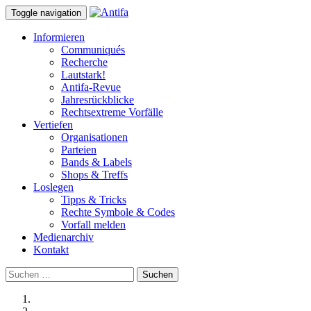
Toggle navigation
Informieren
Communiqués
Recherche
Lautstark!
Antifa-Revue
Jahresrückblicke
Rechtsextreme Vorfälle
Vertiefen
Organisationen
Parteien
Bands & Labels
Shops & Treffs
Loslegen
Tipps & Tricks
Rechte Symbole & Codes
Vorfall melden
Medienarchiv
Kontakt
Suchen
nach: