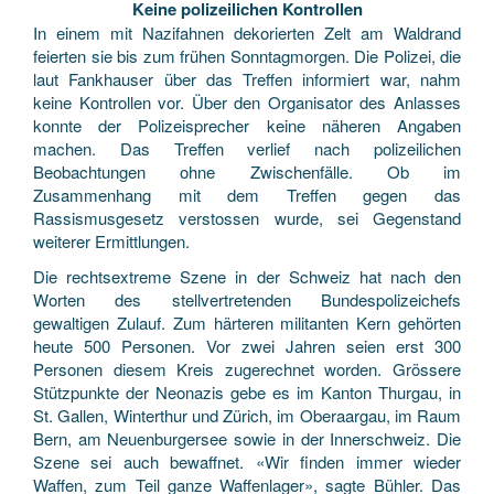
Keine polizeilichen Kontrollen
In einem mit Nazifahnen dekorierten Zelt am Waldrand
feierten sie bis zum frühen Sonntagmorgen. Die Polizei, die
laut Fankhauser über das Treffen informiert war, nahm
keine Kontrollen vor. Über den Organisator des Anlasses
konnte der Polizeisprecher keine näheren Angaben
machen. Das Treffen verlief nach polizeilichen
Beobachtungen ohne Zwischenfälle. Ob im
Zusammenhang mit dem Treffen gegen das
Rassismusgesetz verstossen wurde, sei Gegenstand
weiterer Ermittlungen.
Die rechtsextreme Szene in der Schweiz hat nach den
Worten des stellvertretenden Bundespolizeichefs
gewaltigen Zulauf. Zum härteren militanten Kern gehörten
heute 500 Personen. Vor zwei Jahren seien erst 300
Personen diesem Kreis zugerechnet worden. Grössere
Stützpunkte der Neonazis gebe es im Kanton Thurgau, in
St. Gallen, Winterthur und Zürich, im Oberaargau, im Raum
Bern, am Neuenburgersee sowie in der Innerschweiz. Die
Szene sei auch bewaffnet. «Wir finden immer wieder
Waffen, zum Teil ganze Waffenlager», sagte Bühler. Das