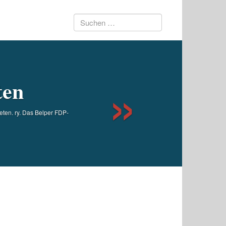
Suchen
Next
nach:
ten
eten. ry. Das Belper FDP-