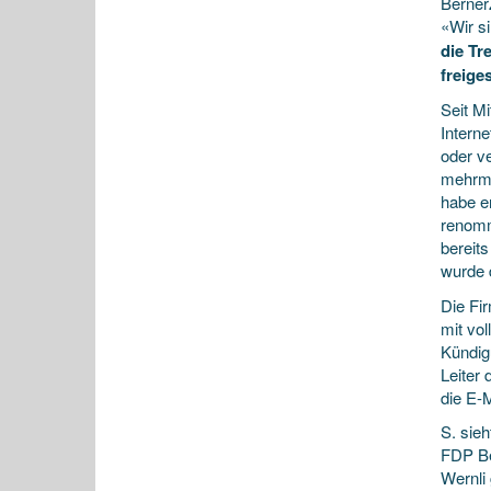
Berner
«Wir s
die Tr
freiges
Seit Mi
Interne
oder v
mehrma
habe er
renomm
bereit
wurde 
Die Fi
mit vo
Kündigu
Leiter
die E-M
S. sie
FDP Be
Wernli