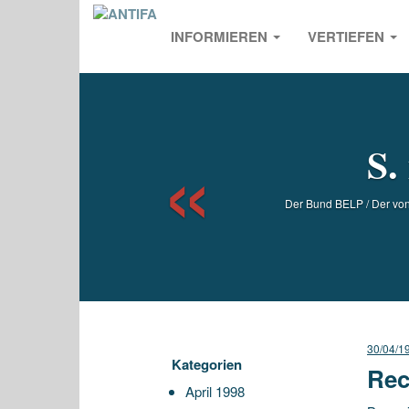
INFORMIEREN
VERTIEFEN
Previou
S.
Der Bund BELP / Der von 
30/04/1
Kategorien
Rec
April 1998