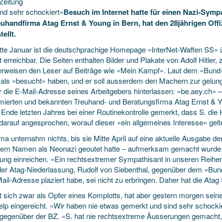
Zeitung
ind sehr schockiert»
Besuch im Internet hatte für einen Nazi-Symp
euhandfirma Atag Ernst & Young in Bern, hat den 28jährigen Offiz
tellt.
tte Januar ist die deutschprachige
Homepage «InterNet-Waffen SS» ü
t erreichbar. Die Seiten enthalten Bilder und Plakate von Adolf Hitler
erweisen den Leser auf Beiträge wie «Mein Kampf». Laut dem «Bund»
ls «besucht» haben, und er soll ausserdem den Machern zur gelunge
 die E-Mail-Adresse seines Arbeitgebers hinterlassen: «be.aey.ch» – 
ierten und bekannten Treuhand- und Beratungsfirma Atag Ernst & Yo
s Ende letzten Jahres bei einer Routinekontrolle gemerkt, dass S. d
darauf angesprochen, worauf dieser «ein allgemeines Interesse» gel
rma unternahm nichts, bis sie Mitte April auf eine aktuelle Ausgabe d
llem Namen als Neonazi geoutet hatte – aufmerksam gemacht wurde.
ng einreichen. «Ein rechtsextremer Sympathisant in unseren Reihen is
 der Atag-Niederlassung, Rudolf von Siebenthal, gegenüber dem «Bun
ail-Adresse plaziert habe, sei nicht zu erbringen. Daher hat die Atag
ht sich zwar als Opfer eines Komplotts, hat aber gestern morgen sein
lp eingereicht. «Wir haben nie etwas gemerkt und sind sehr schockie
 gegenüber der BZ. «S. hat nie rechtsextreme Äusserungen gemacht, un