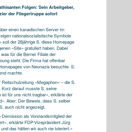
athisanten Folgen: Sein Arbeitgeber,
ier der Fliegertruppe sofort
ber einen kanadischen Server im
, zeigen nationalsozialistische Symbole
 soll der 28jährige S. diese Homepage
nen «Site» gratuliert haben. Dabei
was für die Berner Filiale der
ung steht. Die Firma hat offenbar
ie Homepages von Neonazis besuchte. S.
tend machte.
er Reitschulzeitung «Megaphon» – die S.
 Kurz darauf musste S. seine
t für uns nicht tragbar», erklärte der
d». Aber: Der Beweis, dass S. selber
 S. auch nicht angezeigt.
e Demission als Vorstandsmitglied der
rt», erklärte FDP-Vizepräsident Jürg
d das hätten wir auch nie toleriert.»