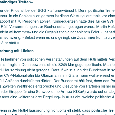
tändiges Treffen»
er der Pnos ist bei der SGG klar unerwünscht. Denn politische Treffe
abu. In die Schlagzeilen geraten ist diese Weisung letztmals vor ein
apport mit 70 Personen abhielt. Konsequenzen hatte dies für die SVP
re Rütli-Versammlungen zur Rechenschaft gezogen wurde. Martin Hofe
nicht willkommen» und die Organisation einer solchen Feier «unanst
en schwierig. «Selbst wenn es uns gelingt, die Zusammenkunft zu verh
äter statt.»
rdnung mit Lücken
 Teilnehmer von politischen Veranstaltungen auf dem Rütli mittels V
 ist fraglich. Denn obwohl sich die SGG klar gegen politische Manifestat
li-Hausordnung nicht geregelt. Darauf weist auch der Bundesrat in sei
er CVP-Nationalrätin Ida Glanzmann hin. Glanzmann wollte erreichen, 
li Anlässe durchführen dürfen. Der Bundesrat hält fest, dass das Par
es Zweiten Weltkriegs entspreche und Gesuche von Parteien bisher 
 der Gruppe für eine Schweiz ohne Armee (GSoA) wurde schon abgele
t aber eine «differenzierte Regelung» in Aussicht, welche politische
.
nn in der Rütli-Hausordnung nicht offiziell steht, dass politische Tre