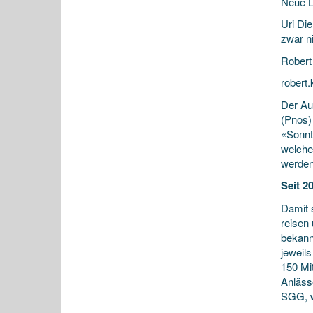
Neue L
Uri Die
zwar ni
Robert
robert
Der Auf
(Pnos) 
«Sonnt
welche 
werden 
Seit 2
Damit s
reisen
bekann
jeweils
150 Mi
Anlässe
SGG, w