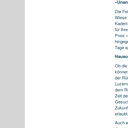
«Unans
Die Fei
Wiese t
Kaderr
für ih
Pnos «
hingeg
Tage sp
Hauso
Ob die
können,
der Rüt
Luzern
dem Rüt
Zeit d
Gesuch
Zukunf
erlaubt
Auch we