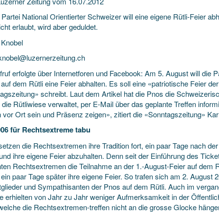
uzerner Zeitung vom 16.07.2012
 Partei National Orientierter Schweizer will eine eigene Rütli-Feier a
cht erlaubt, wird aber geduldet.
 Knobel
.knobel@luzernerzeitung.ch
ruf erfolgte über Internetforen und Facebook: Am 5. August will die P
auf dem Rütli eine Feier abhalten. Es soll eine «patriotische Feier 
agszeitung» schreibt. Laut dem Artikel hat die Pnos die Schweizeri
die Rütliwiese verwaltet, per E-Mail über das geplante Treffen informie
vor Ort sein und Präsenz zeigen», zitiert die «Sonntagszeitung» Karl
006 für Rechtsextreme tabu
etzen die Rechtsextremen ihre Tradition fort, ein paar Tage nach der o
 und ihre eigene Feier abzuhalten. Denn seit der Einführung des Tick
ten Rechtsextremen die Teil­nahme an der 1.-August-Feier auf dem Rüt
 ein paar Tage später ihre eigene Feier. So trafen sich am 2. August
tglieder und Sympathisanten der Pnos auf dem Rütli. Auch im vergang
 erhielten von Jahr zu Jahr weniger Aufmerksamkeit in der Öffentlich
elche die Rechtsextremen-treffen nicht an die grosse Glocke häng