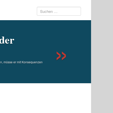
Suchen
Next
nach:
 der
en, müsse er mit Konsequenzen