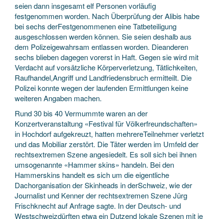
seien dann insgesamt elf Personen vorläufig
festgenommen worden. Nach Überprüfung der Alibis habe
bei sechs derFestgenommenen eine Tatbeteiligung
ausgeschlossen werden können. Sie seien deshalb aus
dem Polizeigewahrsam entlassen worden. Dieanderen
sechs blieben dagegen vorerst in Haft. Gegen sie wird mit
Verdacht auf vorsätzliche Körperverletzung, Tätlichkeiten,
Raufhandel,Angriff und Landfriedensbruch ermitteilt. Die
Polizei konnte wegen der laufenden Ermittlungen keine
weiteren Angaben machen.
Rund 30 bis 40 Vermummte waren an der
Konzertveranstaltung «Festival für Völkerfreundschaften»
in Hochdorf aufgekreuzt, hatten mehrereTeilnehmer verletzt
und das Mobiliar zerstört. Die Täter werden im Umfeld der
rechtsextremen Szene angesiedelt. Es soll sich bei ihnen
umsogenannte «Hammer skins» handeln. Bei den
Hammerskins handelt es sich um die eigentliche
Dachorganisation der Skinheads in derSchweiz, wie der
Journalist und Kenner der rechtsextremen Szene Jürg
Frischknecht auf Anfrage sagte. In der Deutsch- und
Westschweizdürften etwa ein Dutzend lokale Szenen mit je