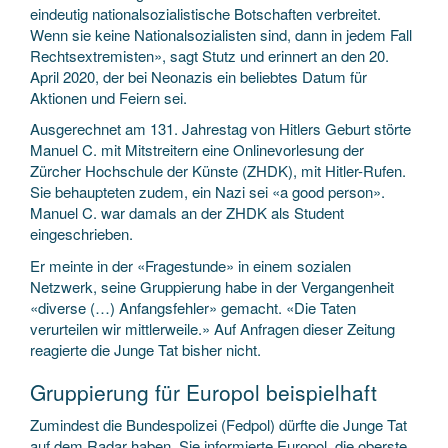
eindeutig nationalsozialistische Botschaften verbreitet.
Wenn sie keine Nationalsozialisten sind, dann in jedem Fall
Rechtsextremisten», sagt Stutz und erinnert an den 20.
April 2020, der bei Neonazis ein beliebtes Datum für
Aktionen und Feiern sei.
Ausgerechnet am 131. Jahrestag von Hitlers Geburt störte
Manuel C. mit Mitstreitern eine Onlinevorlesung der
Zürcher Hochschule der Künste (ZHDK), mit Hitler-Rufen.
Sie behaupteten zudem, ein Nazi sei «a good person».
Manuel C. war damals an der ZHDK als Student
eingeschrieben.
Er meinte in der «Fragestunde» in einem sozialen
Netzwerk, seine Gruppierung habe in der Vergangenheit
«diverse (…) Anfangsfehler» gemacht. «Die Taten
verurteilen wir mittlerweile.» Auf Anfragen dieser Zeitung
reagierte die Junge Tat bisher nicht.
Gruppierung für Europol beispielhaft
Zumindest die Bundespolizei (Fedpol) dürfte die Junge Tat
auf dem Radar haben. Sie informierte Europol, die oberste