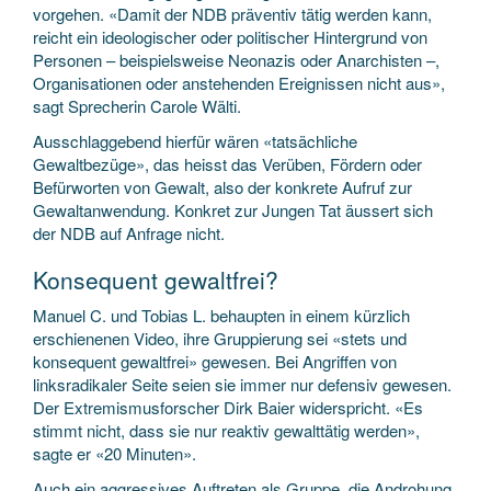
vorgehen. «Damit der NDB präventiv tätig werden kann,
reicht ein ideologischer oder politischer Hintergrund von
Personen – beispielsweise Neonazis oder Anarchisten –,
Organisationen oder anstehenden Ereignissen nicht aus»,
sagt Sprecherin Carole Wälti.
Ausschlaggebend hierfür wären «tatsächliche
Gewaltbezüge», das heisst das Verüben, Fördern oder
Befürworten von Gewalt, also der konkrete Aufruf zur
Gewaltanwendung. Konkret zur Jungen Tat äussert sich
der NDB auf Anfrage nicht.
Konsequent gewaltfrei?
Manuel C. und Tobias L. behaupten in einem kürzlich
erschienenen Video, ihre Gruppierung sei «stets und
konsequent gewaltfrei» gewesen. Bei Angriffen von
linksradikaler Seite seien sie immer nur defensiv gewesen.
Der Extremismusforscher Dirk Baier widerspricht. «Es
stimmt nicht, dass sie nur reaktiv gewalttätig werden»,
sagte er «20 Minuten».
Auch ein aggressives Auftreten als Gruppe, die Androhung