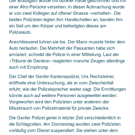
Der Bräutigam wurde mit dunkler Farbe geschminkt und mit
einer Afro-Perücke versehen. In dieser Aufmachung wurde
er von zwei Kollegen auf offener Strasse «verhaftet». Die
beiden Polizisten legten ihm Handschellen an, banden ihm
ein Seil um den Körper und befestigten dieses am
Polizeiauto.
Anschliessend fuhren sie los. Der Mann musste hinter dem
Auto herlaufen. Die Mehrheit der Passanten habe sich
amüsiert, schreibt die Polizei in einer Mitteilung. Laut der
«Tribune de Genève» reagierten manche Zeugen allerdings
auch mit Empörung.
Der Chef der Genfer Kantonspolizei, Urs Rechsteiner,
eröffnete eine Untersuchung, als er vom Zwischenfall
erfuhr, wie der Polizeisprecher weiter sagt. Die Ermittlungen
könnte auch auf weitere Personen ausgeweitet werden.
Vorgeworfen wird den Polizisten unter anderem der
Missbrauch von Polizeimaterial für private Zwecke.
Die Genfer Polizei geriet in letzter Zeit verschiedentlich in
die Schlagzeilen. Am Donnerstag wurden zwei Polizisten
vorläufig vom Dienst suspendiert. Sie stehen unter dem