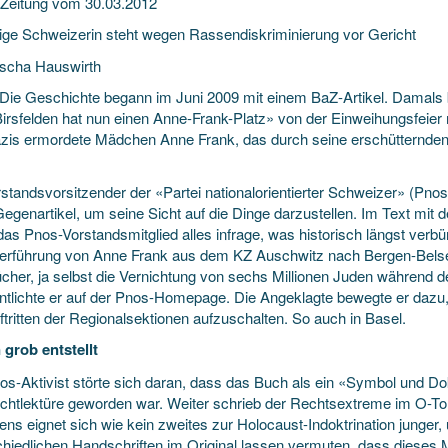
 Zeitung vom 30.03.2012
rige Schweizerin steht wegen Rassendiskriminierung vor Gericht
scha Hauswirth
 Die Geschichte begann im Juni 2009 mit einem BaZ-Artikel. Damals 
«Birsfelden hat nun einen Anne-Frank-Platz» von der Einweihungsfeie
zis ermordete Mädchen Anne Frank, das durch seine erschütternde
rstandsvorsitzender der «Partei nationalorientierter Schweizer» (Pno
Gegenartikel, um seine Sicht auf die Dinge darzustellen. Im Text mit
 das Pnos-Vorstandsmitglied alles infrage, was historisch längst verbü
erführung von Anne Frank aus dem KZ Auschwitz nach Bergen-Belsen
cher, ja selbst die Vernichtung von sechs Millionen Juden während d
entlichte er auf der Pnos-Homepage. Die Angeklagte bewegte er dazu
tritten der Regionalsektionen aufzuschalten. So auch in Basel.
 grob entstellt
os-Aktivist störte sich daran, dass das Buch als ein «Symbol und 
lichtlektüre geworden war. Weiter schrieb der Rechtsextreme im O-To
s eignet sich wie kein zweites zur Holocaust-Indoktrination junger, 
chiedlichen Handschriften im Original lassen vermuten, dass dieses 