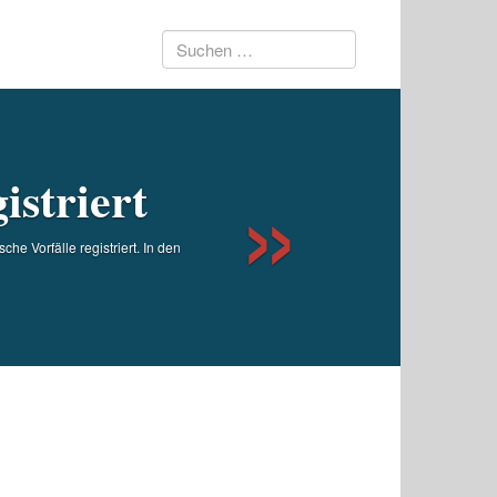
Suchen
Next
nach:
istriert
he Vorfälle registriert. In den