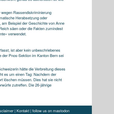
10 wegen Rassendiskriminierung
stematische Herabsetzung oder
er, am Beispiel der Geschichte von Anne
 Reich säen oder die Fakten zumindest
nte» verwendet.
rfasst, ist aber kein unbeschriebenes
de der Pnos-Sektion im Kanton Bern sei
hweizerin hätte die Verbreitung dieses
 geht es um einen Tag: Nachdem der
ort löschen müssen. Dies hat sie nicht
rwürfe zutreffen. Die 26-jährige
sclaimer
|
Kontakt
|
follow us on mastodon