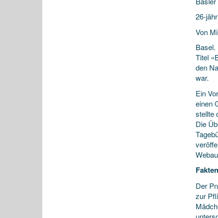
Basler
26-jäh
Von Mi
Basel.
Titel 
den Na
war.
Ein Vo
einen 
stellte
Die Üb
Tagebü
veröff
Webauf
Fakten
Der Pn
zur Pf
Mädchen
unters