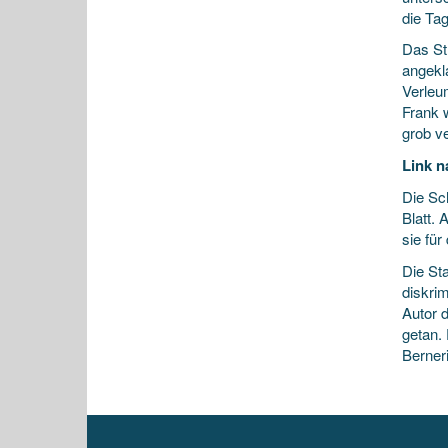
die Tag
Das St
angekla
Verleu
Frank 
grob v
Link n
Die Sch
Blatt.
sie für
Die St
diskri
Autor d
getan. 
Berner