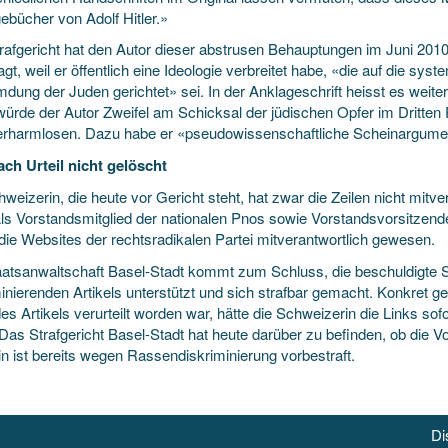
ebücher von Adolf Hitler.»
rafgericht hat den Autor dieser abstrusen Behauptungen im Juni 20
gt, weil er öffentlich eine Ideologie verbreitet habe, «die auf die sy
mdung der Juden gerichtet» sei. In der Anklageschrift heisst es weit
würde der Autor Zweifel am Schicksal der jüdischen Opfer im Dritten
erharmlosen. Dazu habe er «pseudowissenschaftliche Scheinargume
ach Urteil nicht gelöscht
weizerin, die heute vor Gericht steht, hat zwar die Zeilen nicht mitve
 Als Vorstandsmitglied der nationalen Pnos sowie Vorstandsvorsitzen
 die Websites der rechtsradikalen Partei mitverantwortlich gewesen.
aatsanwaltschaft Basel-Stadt kommt zum Schluss, die beschuldigte Sc
minierenden Artikels unterstützt und sich strafbar gemacht. Konkret
es Artikels verurteilt worden war, hätte die Schweizerin die Links sof
Das Strafgericht Basel-Stadt hat heute darüber zu befinden, ob die Vo
in ist bereits wegen Rassendiskriminierung vorbestraft.
Di