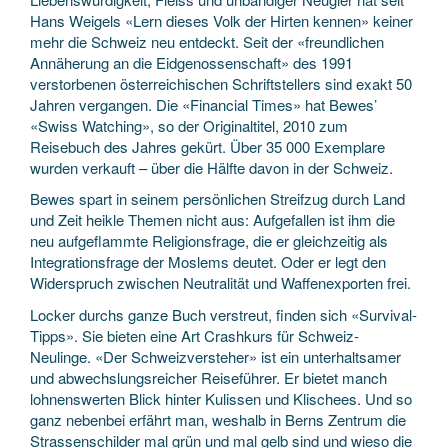
Hans Weigels «Lern dieses Volk der Hirten kennen» keiner
mehr die Schweiz neu entdeckt. Seit der «freundlichen
Annäherung an die Eidgenossenschaft» des 1991
verstorbenen österreichischen Schriftstellers sind exakt 50
Jahren vergangen. Die «Financial Times» hat Bewes’
«Swiss Watching», so der Originaltitel, 2010 zum
Reisebuch des Jahres gekürt. Über 35 000 Exemplare
wurden verkauft – über die Hälfte davon in der Schweiz.
Bewes spart in seinem persönlichen Streifzug durch Land
und Zeit heikle Themen nicht aus: Aufgefallen ist ihm die
neu aufgeflammte Religionsfrage, die er gleichzeitig als
Integrationsfrage der Moslems deutet. Oder er legt den
Widerspruch zwischen Neutralität und Waffenexporten frei.
Locker durchs ganze Buch verstreut, finden sich «Survival-
Tipps». Sie bieten eine Art Crashkurs für Schweiz-
Neulinge. «Der Schweizversteher» ist ein unterhaltsamer
und abwechslungsreicher Reiseführer. Er bietet manch
lohnenswerten Blick hinter Kulissen und Klischees. Und so
ganz nebenbei erfährt man, weshalb in Berns Zentrum die
Strassenschilder mal grün und mal gelb sind und wieso die