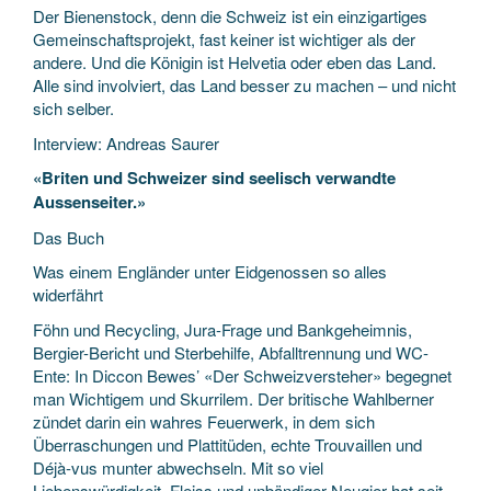
Der Bienenstock, denn die Schweiz ist ein einzigartiges
Gemeinschaftsprojekt, fast keiner ist wichtiger als der
andere. Und die Königin ist Helvetia oder eben das Land.
Alle sind involviert, das Land besser zu machen – und nicht
sich selber.
Interview: Andreas Saurer
«Briten und Schweizer sind seelisch verwandte
Aussenseiter.»
Das Buch
Was einem Engländer unter Eidgenossen so alles
widerfährt
Föhn und Recycling, Jura-Frage und Bankgeheimnis,
Bergier-Bericht und Sterbehilfe, Abfalltrennung und WC-
Ente: In Diccon Bewes’ «Der Schweizversteher» begegnet
man Wichtigem und Skurrilem. Der britische Wahlberner
zündet darin ein wahres Feuerwerk, in dem sich
Überraschungen und Plattitüden, echte Trouvaillen und
Déjà-vus munter abwechseln. Mit so viel
Liebenswürdigkeit, Fleiss und unbändiger Neugier hat seit