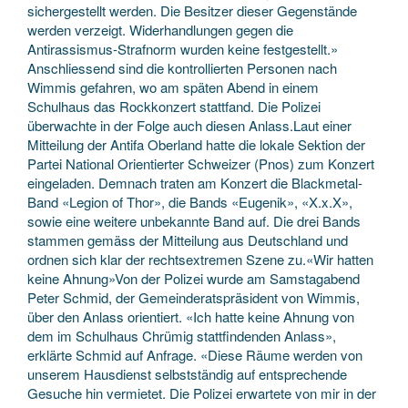
sichergestellt werden. Die Besitzer dieser Gegenstände
werden verzeigt. Widerhandlungen gegen die
Antirassismus-Strafnorm wurden keine festgestellt.»
Anschliessend sind die kontrollierten Personen nach
Wimmis gefahren, wo am späten Abend in einem
Schulhaus das Rockkonzert stattfand. Die Polizei
überwachte in der Folge auch diesen Anlass.Laut einer
Mitteilung der Antifa Oberland hatte die lokale Sektion der
Partei National Orientierter Schweizer (Pnos) zum Konzert
eingeladen. Demnach traten am Konzert die Blackmetal-
Band «Legion of Thor», die Bands «Eugenik», «X.x.X»,
sowie eine weitere unbekannte Band auf. Die drei Bands
stammen gemäss der Mitteilung aus Deutschland und
ordnen sich klar der rechtsextremen Szene zu.«Wir hatten
keine Ahnung»Von der Polizei wurde am Samstagabend
Peter Schmid, der Gemeinderatspräsident von Wimmis,
über den Anlass orientiert. «Ich hatte keine Ahnung von
dem im Schulhaus Chrümig stattfindenden Anlass»,
erklärte Schmid auf Anfrage. «Diese Räume werden von
unserem Hausdienst selbstständig auf entsprechende
Gesuche hin vermietet. Die Polizei erwartete von mir in der