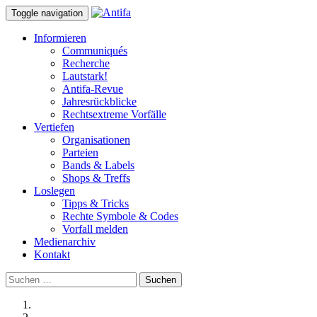
Toggle navigation
Informieren
Communiqués
Recherche
Lautstark!
Antifa-Revue
Jahresrückblicke
Rechtsextreme Vorfälle
Vertiefen
Organisationen
Parteien
Bands & Labels
Shops & Treffs
Loslegen
Tipps & Tricks
Rechte Symbole & Codes
Vorfall melden
Medienarchiv
Kontakt
Suchen
nach: