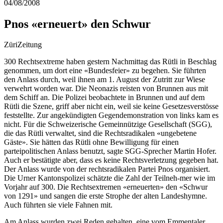
04/08/2008
Pnos «erneuert» den Schwur
ZüriZeitung
300 Rechtsextreme haben gestern Nachmittag das Rütli in Beschlag
genommen, um dort eine «Bundesfeier» zu begehen. Sie führten
den Anlass durch, weil ihnen am 1. August der Zutritt zur Wiese
verwehrt worden war. Die Neonazis reisten von Brunnen aus mit
dem Schiff an.
Die Polizei beobachtete in Brunnen und auf dem
Rütli die Szene, griff aber nicht ein, weil sie keine Gesetzesverstösse
feststellte. Zur angekündigten Gegendemonstration von links kam es
nicht. Für die Schweizerische Gemeinnützige Gesellschaft (SGG),
die das Rütli verwaltet, sind die Rechtsradikalen «ungebetene
Gäste». Sie hätten das Rütli ohne Bewilligung für einen
parteipolitischen Anlass benutzt, sagte SGG-Sprecher Martin Hofer.
Auch er bestätigte aber, dass es keine Rechtsverletzung gegeben hat.
Der Anlass wurde von der rechtsradikalen Partei Pnos organisiert.
Die Urner Kantonspolizei schätzte die Zahl der Teilneh-mer wie im
Vorjahr auf 300. Die Rechtsextremen «erneuerten» den «Schwur
von 1291» und sangen die erste Strophe der alten Landeshymne.
Auch führten sie viele Fahnen mit.
Am Anlass wurden zwei Reden gehalten, eine vom Emmentaler