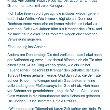
knapp vier Jahren Hausverbot hat, betrat vor 21 Uhr das
Grenchner Lokal mit zwei Kollegen.
«Ich habe ihnen sofort gesagt, sie müssen wieder gehen»,
erzählt die Wirtin. «Wie immer», fügt sie an. Denn der
Rechtsextreme versuche es immer wieder, ins Lokal zu
kommen. Seit zwei Jahren führt Iris Krenger das «Brit» und
nie habe es in dieser Zeit Probleme wegen einer solchen
Verweisung gegeben.
Eine Ladung ins Gesicht
Anders am Donnerstag: Die drei verliessen das Lokal nach
der Aufforderung zwar, kurz darauf öffnete sich die Tür aber
einen Spalt. «Das Ding war so gross, wie ein kleiner
Feuerlöscher», beschreibt Krenger den Behälter, der zum
Türspalt herein gehalten wurde. Und dann drückte der Täter
auf den Knopf: Iris Krenger und ein Gast bekamen eine
volle Ladung des Pfeffersprays ins Gesicht ab. «Ich habe
vor Schmerzen geschriehen», sagt die Wirtin. Sie und der
Gast wurden in die Notaufnahme nach Solothurn gefahren.
Die übrigen Gäste strömten auf die Strasse.
«Wir konnten die Täterschaft kurze Zeit später ermitteln. Er