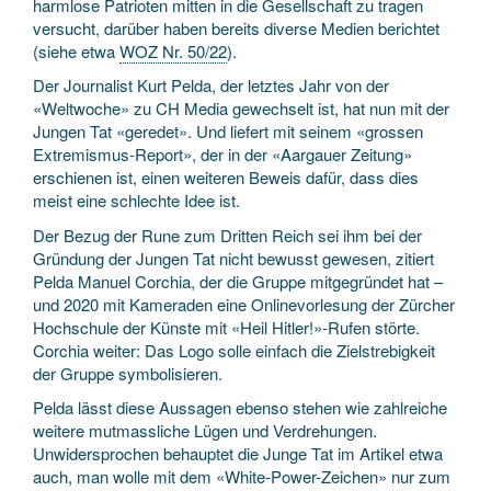
harmlose Patrioten mitten in die Gesellschaft zu tragen
versucht, darüber haben bereits diverse Medien berichtet
(siehe etwa
WOZ Nr. 50/22
).
Der Journalist Kurt Pelda, der letztes Jahr von der
«Weltwoche» zu CH Media gewechselt ist, hat nun mit der
Jungen Tat «geredet». Und liefert mit seinem «grossen
Extremismus-Report», der in der «Aargauer Zeitung»
erschienen ist, einen weiteren Beweis dafür, dass dies
meist eine schlechte Idee ist.
Der Bezug der Rune zum Dritten Reich sei ihm bei der
Gründung der Jungen Tat nicht bewusst gewesen, zitiert
Pelda Manuel Corchia, der die Gruppe mitgegründet hat –
und 2020 mit Kameraden eine Onlinevorlesung der Zürcher
Hochschule der Künste mit «Heil Hitler!»-Rufen störte.
Corchia weiter: Das Logo solle einfach die Zielstrebigkeit
der Gruppe symbolisieren.
Pelda lässt diese Aussagen ebenso stehen wie zahlreiche
weitere mutmassliche Lügen und Verdrehungen.
Unwidersprochen behauptet die Junge Tat im Artikel etwa
auch, man wolle mit dem «White-Power-Zeichen» nur zum