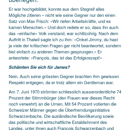
Er war hochgebildet, konnte aus dem Stegreif alles
Mögliche zitieren – nicht wie seine Gegner nur den einen
Satz von Max Frisch: «Wir riefen Arbeitskräfte, und es
kamen Menschen.» Und doch redete er so, dass ihn auch
das «einfache» Volk verstand, war schlitzohrig. Nach dem
Auftritt in Thalwil sagte ich zu ihm: «Onkel Jimmy, du hast
ja viele der kritischen Fragen gar nicht beantwortet, sondern
bist einfach zu anderen Themen gesprungen.» Er
antwortete: «François, das ist das Erfolgsrezept!»
Schämten Sie sich für James?
Nein. Auch seine grössten Gegner brachten ihm gewissen
Respekt entgegen, da er trotz allem ein Gentleman war.
Am 7. Juni 1970 strömten schliesslich ausserordentliche 74
Prozent der Stimmbürger (den Frauen war dieses Recht
noch verwehrt) an die Urnen. Mit 54 Prozent votierten die
Schweizer Männer gegen die Überfremdungsinitiative
Schwarzenbachs. Die ausländische Bevölkerung sowie
das politische und wirtschaftliche Establishment des
Landes, unter ihnen auch François Schwarzenbach und