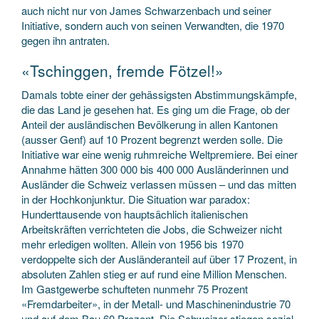
auch nicht nur von James Schwarzenbach und seiner
Initiative, sondern auch von seinen Verwandten, die 1970
gegen ihn antraten.
«Tschinggen, fremde Fötzel!»
Damals tobte einer der gehässigsten Abstimmungskämpfe,
die das Land je gesehen hat. Es ging um die Frage, ob der
Anteil der ausländischen Bevölkerung in allen Kantonen
(ausser Genf) auf 10 Prozent begrenzt werden solle. Die
Initiative war eine wenig ruhmreiche Weltpremiere. Bei einer
Annahme hätten 300 000 bis 400 000 Ausländerinnen und
Ausländer die Schweiz verlassen müssen – und das mitten
in der Hochkonjunktur. Die Situation war paradox:
Hunderttausende von hauptsächlich italienischen
Arbeitskräften verrichteten die Jobs, die Schweizer nicht
mehr erledigen wollten. Allein von 1956 bis 1970
verdoppelte sich der Ausländeranteil auf über 17 Prozent, in
absoluten Zahlen stieg er auf rund eine Million Menschen.
Im Gastgewerbe schufteten nunmehr 75 Prozent
«Fremdarbeiter», in der Metall- und Maschinenindustrie 70
und auf dem Bau 60 Prozent. Die Schweizer stiegen sozial