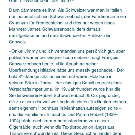
Gattin: «Woher kennt der mich?»
Dann dämmerte es ihm. Als Schweizer war man in Italien
nun automatisch ein Schwarzenbach, der Familienname ein
Synonym für Fremdenfeind, und dies nur wegen eines
Mannes: James Schwarzenbach, dem damals
meistgehassten und meistbewunderten Politiker der
Schweiz.
«Onkel Jimmy und ich verstanden uns persönlich gut, aber
politisch war er der Gegner hoch sieben», sagt François
Schwarzenbach heute. «Die Annahme seiner
Überfremdungsinitiative hätte uns massiv geschadet.» Der
bald 81-Jährige sitzt an einem schweren Holztisch in
seinem Büro in Thalwil, der einstigen Schaltzentrale eines
Wirtschaftsimperiums. Im 19. Jahrhundert wurde hier die
Seidenweberei Robert Schwarzenbach & Co. gegründet,
die zu einem der weltweit bedeutendsten Textilunternehmen
samt eigenem Hochhaus in Manhattan aufsteigen sollte –
und die Familie reich machte. Der Patron Robert (1839–
1904) blickt noch immer herausfordernd von einem
Ölgemälde, auch wenn die Textilproduktion längst aus
Thalwil verschwunden ist. Diese Geschichte handelt denn