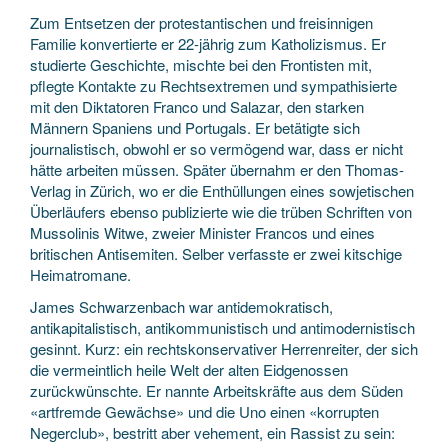
Zum Entsetzen der protestantischen und freisinnigen
Familie konvertierte er 22-jährig zum Katholizismus. Er
studierte Geschichte, mischte bei den Frontisten mit,
pflegte Kontakte zu Rechtsextremen und sympathisierte
mit den Diktatoren Franco und Salazar, den starken
Männern Spaniens und Portugals. Er betätigte sich
journalistisch, obwohl er so vermögend war, dass er nicht
hätte arbeiten müssen. Später übernahm er den Thomas-
Verlag in Zürich, wo er die Enthüllungen eines sowjetischen
Überläufers ebenso publizierte wie die trüben Schriften von
Mussolinis Witwe, zweier Minister Francos und eines
britischen Antisemiten. Selber verfasste er zwei kitschige
Heimatromane.
James Schwarzenbach war antidemokratisch,
antikapitalistisch, antikommunistisch und antimodernistisch
gesinnt. Kurz: ein rechtskonservativer Herrenreiter, der sich
die vermeintlich heile Welt der alten Eidgenossen
zurückwünschte. Er nannte Arbeitskräfte aus dem Süden
«artfremde Gewächse» und die Uno einen «korrupten
Negerclub», bestritt aber vehement, ein Rassist zu sein: