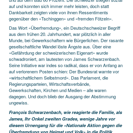
auf und konnten sich immer mehr leisten, doch statt
Dankbarkeit zeigten viele von ihnen Ressentiments
gegenüber den «Tschinggen» und «fremden Fötzeln».
Das Wort «Überfremdung», ein Deutschschweizer Begriff
aus dem frühen 20. Jahrhundert, war plötzlich in aller
Munde, bei Gewerkschaftern wie Bürgerlichen. Der rasante
gesellschaftliche Wandel löste Ängste aus. Über eine
«Gefährdung der schweizerischen Eigenart» wurde
schwadroniert, am lautesten von James Schwarzenbach.
Seine Initiative war indes so radikal, dass er von Anfang an
auf verlorenem Posten schien: Der Bundesrat warnte vor
«wirtschaftlichem Selbstmord». Das Parlament, die
Regierungsparteien, Wirtschaftsverbände,
Gewerkschaften, Kirchen und Medien – alle waren
dagegen. Und doch blieb der Ausgang der Abstimmung
ungewiss.
François Schwarzenbach, wie reagierte die Familie, als
James, Ihr Onkel zweiten Grades, wenige Jahre vor
diesem Urnengang für die «Nationale Aktion gegen die
Überfremdung von Heimat und Volk» in die Politik