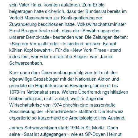
sein Vater Hans, konnten aufatmen. Zum Erfolg
beigetragen hatte sicherlich, dass der Bundesrat bereits im
Vorfeld Massnahmen zur Kontingentierung der
Zuwanderung beschlossen hatte. Volkswirtschaftsminister
Ernst Brugger freute sich, dass die «Bewährungsprobe
unserer Demokratie» bestanden war. Die Zeitungen titelten:
«Sieg der Vernunft» oder «In siedend heissem Kampf
kühlen Kopf bewahrt». Für die «New York Times» stand
indes fest, wer «der moralische Sieger» war: James
Schwarzenbach.
Kurz nach dem Überraschungserfolg zerstritt sich der
eigenwillige Grossbürger mit der Nationalen Aktion und
gründete die Republikanische Bewegung, für die er bis
1979 im Nationalrat sass. Weitere Überfremdungsinitiativen
blieben erfolglos; nicht zuletzt, weil im Zuge der
Wirtschaftskrise von 1974 ohnehin eine massenhafte
Abschiebung der «Fremdarbeiter» stattfand: Die Schweiz
exportierte so kurzerhand die Arbeitslosigkeit ins Ausland.
James Schwarzenbach starb 1994 in St. Moritz. Doch
seine «Saat ist aufgegangen», wie es SP-Doyen Helmut