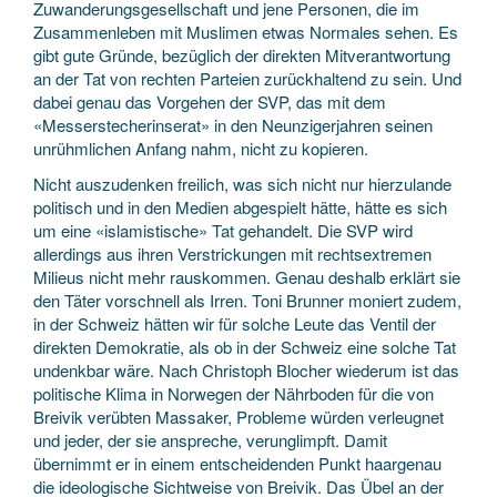
Zuwanderungsgesellschaft und jene Personen, die im
Zusammenleben mit Muslimen etwas Normales sehen. Es
gibt gute Gründe, bezüglich der direkten Mitverantwortung
an der Tat von rechten Parteien zurückhaltend zu sein. Und
dabei genau das Vorgehen der SVP, das mit dem
«Messerstecherinserat» in den Neunzigerjahren seinen
unrühmlichen Anfang nahm, nicht zu kopieren.
Nicht auszudenken freilich, was sich nicht nur hierzulande
politisch und in den Medien abgespielt hätte, hätte es sich
um eine «islamistische» Tat gehandelt. Die SVP wird
allerdings aus ihren Verstrickungen mit rechtsextremen
Milieus nicht mehr rauskommen. Genau deshalb erklärt sie
den Täter vorschnell als Irren. Toni Brunner moniert zudem,
in der Schweiz hätten wir für solche Leute das Ventil der
direkten Demokratie, als ob in der Schweiz eine solche Tat
undenkbar wäre. Nach Christoph Blocher wiederum ist das
politische Klima in Norwegen der Nährboden für die von
Breivik verübten Massaker, Probleme würden verleugnet
und jeder, der sie anspreche, verunglimpft. Damit
übernimmt er in einem entscheidenden Punkt haargenau
die ideologische Sichtweise von Breivik. Das Übel an der