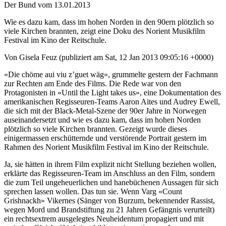
Der Bund vom 13.01.2013
Wie es dazu kam, dass im hohen Norden in den 90ern plötzlich so
viele Kirchen brannten, zeigt eine Doku des Norient Musikfilm
Festival im Kino der Reitschule.
Von Gisela Feuz (publiziert am Sat, 12 Jan 2013 09:05:16 +0000)
«Die chöme aui viu z’guet wäg», grummelte gestern der Fachmann
zur Rechten am Ende des Films. Die Rede war von den
Protagonisten in «Until the Light takes us», eine Dokumentation des
amerikanischen Regisseuren-Teams Aaron Aites und Audrey Ewell,
die sich mit der Black-Metal-Szene der 90er Jahre in Norwegen
auseinandersetzt und wie es dazu kam, dass im hohen Norden
plötzlich so viele Kirchen brannten. Gezeigt wurde dieses
einigermassen erschütternde und verstörende Portrait gestern im
Rahmen des Norient Musikfilm Festival im Kino der Reitschule.
Ja, sie hätten in ihrem Film explizit nicht Stellung beziehen wollen,
erklärte das Regisseuren-Team im Anschluss an den Film, sondern
die zum Teil ungeheuerlichen und hanebüchenen Aussagen für sich
sprechen lassen wollen. Das tun sie. Wenn Varg «Count
Grishnackh» Vikernes (Sänger von Burzum, bekennender Rassist,
wegen Mord und Brandstiftung zu 21 Jahren Gefängnis verurteilt)
ein rechtsextrem ausgelegtes Neuheidentum propagiert und mit