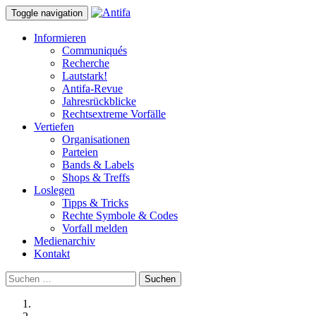
Toggle navigation
Informieren
Communiqués
Recherche
Lautstark!
Antifa-Revue
Jahresrückblicke
Rechtsextreme Vorfälle
Vertiefen
Organisationen
Parteien
Bands & Labels
Shops & Treffs
Loslegen
Tipps & Tricks
Rechte Symbole & Codes
Vorfall melden
Medienarchiv
Kontakt
Suchen
nach: