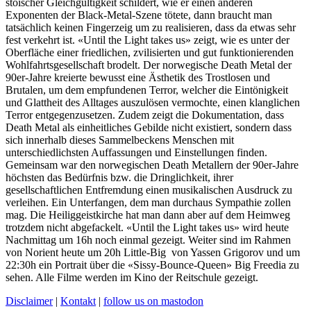
stoischer Gleichgültigkeit schildert, wie er einen anderen
Exponenten der Black-Metal-Szene tötete, dann braucht man
tatsächlich keinen Fingerzeig um zu realisieren, dass da etwas sehr
fest verkehrt ist. «Until the Light takes us» zeigt, wie es unter der
Oberfläche einer friedlichen, zvilisierten und gut funktionierenden
Wohlfahrtsgesellschaft brodelt. Der norwegische Death Metal der
90er-Jahre kreierte bewusst eine Ästhetik des Trostlosen und
Brutalen, um dem empfundenen Terror, welcher die Eintönigkeit
und Glattheit des Alltages auszulösen vermochte, einen klanglichen
Terror entgegenzusetzen. Zudem zeigt die Dokumentation, dass
Death Metal als einheitliches Gebilde nicht existiert, sondern dass
sich innerhalb dieses Sammelbeckens Menschen mit
unterschiedlichsten Auffassungen und Einstellungen finden.
Gemeinsam war den norwegischen Death Metallern der 90er-Jahre
höchsten das Bedürfnis bzw. die Dringlichkeit, ihrer
gesellschaftlichen Entfremdung einen musikalischen Ausdruck zu
verleihen. Ein Unterfangen, dem man durchaus Sympathie zollen
mag. Die Heiliggeistkirche hat man dann aber auf dem Heimweg
trotzdem nicht abgefackelt. «Until the Light takes us» wird heute
Nachmittag um 16h noch einmal gezeigt. Weiter sind im Rahmen
von Norient heute um 20h Little-Big von Yassen Grigorov und um
22:30h ein Portrait über die «Sissy-Bounce-Queen» Big Freedia zu
sehen. Alle Filme werden im Kino der Reitschule gezeigt.
Disclaimer
|
Kontakt
|
follow us on mastodon