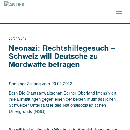
Toggl
navig
20/01/2013
Neonazi: Rechtshilfegesuch –
Schweiz will Deutsche zu
Mordwaffe befragen
SonntagsZeitung vom 20.01.2013
Bern Die Staatsanwaltschaft Berner Oberland intensiviert
ihre Ermittlungen gegen einen der beiden mutmasslichen
Schweizer Unterstützer des Nationalsozialistischen
Untergrunds (NSU).
Sie will in den nächsten Wochen ein Rechtshilfegesuch an