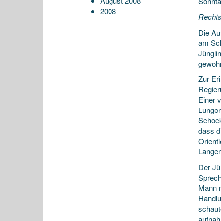
August 2008
Sonnta
2008
Rechtsr
Die Au
am Sch
Jünglin
gewohn
Zur Er
Regier
Einer v
Lungen
Schock
dass d
Orient
Langen
Der Jü
Sprech
Mann ni
Handlu
schaut
aufnahm