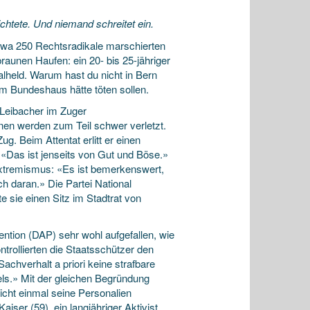
ichtete. Und niemand schreitet ein.
wa 250 Rechtsradikale marschierten
raunen Haufen: ein 20- bis 25-jähriger
alheld. Warum hast du nicht in Bern
m Bundeshaus hätte töten sollen.
 Leibacher im Zuger
nen werden zum Teil schwer verletzt.
g. Beim Attentat erlitt er einen
«Das ist jenseits von Gut und Böse.»
 Extremismus: «Es ist bemerkenswert,
h daran.» Die Partei National
 sie einen Sitz im Stadtrat von
ention (DAP) sehr wohl aufgefallen, wie
trollierten die Staatsschützer den
achverhalt a priori keine strafbare
ls.» Mit der gleichen Begründung
cht einmal seine Personalien
ser (59), ein langjähriger Aktivist