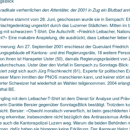
gsBlick
adikale verherrlichen den Attentäter, der 2001 in Zug ein Blutbad anr
fnahme stammt vom 28. Juni, geschossen wurde sie in Sempach: Et
lachtgedenktag ungestört
durch das Luzerner Städtchen. Mitten im b
g mit schwarzem T-Shirt. Die Aufschrift: «Friedrich Leibacher, Nation
t?» Eine makabre Anspielung, die ausdrückt, dass Leibacher lieber i
innerung: Am 27. September 2001 erschiesst der Querulant Friedrich
ungsgebäude elf Kantons- und drei Regierungsräte, 18 weitere Perso
on ihnen ist Hanspeter Uster (50), damals Regierungspräsident von Zu
durchschuss. Uster über den Vorfall in Sempach zu Sonntags-Blick: 
iert zeigt sich auch Jürg Frischknecht (61), Experte für politischen
ieser Mann inmitten der PNOS marschieren kann, und keiner stört sic
ierter Schweizer hat wiederholt an Wahlen teilgenommen. 2004 erlangte
thal BE.
ngling mit dem Leibacher-T-Shirt ist dem Dienst für Analyse und Präv
erin Danièle Bersier gegenüber SonntagsBlick bestätigt. Trotzdem kon
cht. Bersier: «Obwohl moralisch verwerflich, ist beim geschilderten S
ng erkennbar, insbesondere nicht bezüglich des Antirassismus-Artike
e auch die Kantonspolizei Luzern weg. Warum die beiden Behörden ni
en, dafür haben sie hingegen keine Erklärung. Der Aargauer Heinz Kai