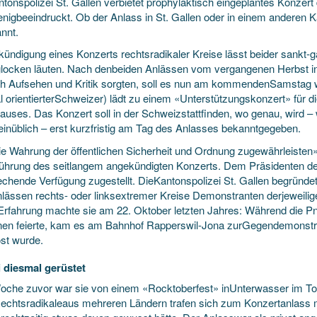
tonspolizei St. Gallen verbietet prophylaktisch eingeplantes Konzert
nigbeeindruckt. Ob der Anlass in St. Gallen oder in einem anderen Kan
nnt.
kündigung eines Konzerts rechtsradikaler Kreise lässt beider sankt-ga
locken läuten. Nach denbeiden Anlässen vom vergangenen Herbst in 
ich Aufsehen und Kritik sorgten, soll es nun am kommendenSamstag wi
al orientierterSchweizer) lädt zu einem «Unterstützungskonzert» für 
hauses. Das Konzert soll in der Schweizstattfinden, wo genau, wird –
einüblich – erst kurzfristig am Tag des Anlasses bekanntgegeben.
e Wahrung der öffentlichen Sicherheit und Ordnung zugewährleisten», 
ührung des seitlangem angekündigten Konzerts. Dem Präsidenten de
echende Verfügung zugestellt. DieKantonspolizei St. Gallen begründe
nlässen rechts- oder linksextremer Kreise Demonstranten derjeweilig
Erfahrung machte sie am 22. Oktober letzten Jahres: Während die P
nen feierte, kam es am Bahnhof Rapperswil-Jona zurGegendemonstrat
öst wurde.
i diesmal gerüstet
oche zuvor war sie von einem «Rocktoberfest» inUnterwasser im T
echtsradikaleaus mehreren Ländern trafen sich zum Konzertanlass 