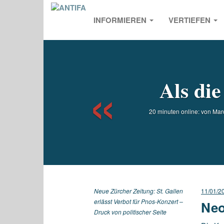
INFORMIEREN
VERTIEFEN
Previou
Als die
20 minuten online: von Mar
Neue Zürcher Zeitung: St. Gallen
11/01/2
erlässt Verbot für Pnos-Konzert –
Neo
Druck von politischer Seite