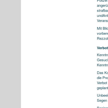
Polize
angerüc
strafb
undAnt
Veranst
Mit Bl
vorbere
Rezzol
Verbot
Kenntni
Gesuch
Kenntn
Das Ko
die Pno
Verbot
geplant
Unbeein
Segen 
Benjam