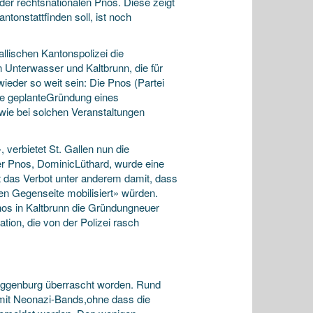
 der rechtsnationalen Pnos. Diese zeigt
tonstattfinden soll, ist noch
llischen Kantonspolizei die
Unterwasser und Kaltbrunn, die für
eder so weit sein: Die Pnos (Partei
die geplanteGründung eines
 wie bei solchen Veranstaltungen
verbietet St. Gallen nun die
r Pnos, DominicLüthard, wurde eine
t das Verbot unter anderem damit, dass
en Gegenseite mobilisiert» würden.
nos in Kaltbrunn die Gründungneuer
ion, die von der Polizei rasch
oggenburg überrascht worden. Rund
mit Neonazi-Bands,ohne dass die