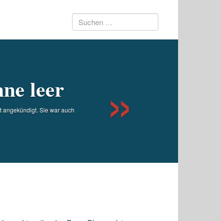
Suchen
Next
nach:
hne leer
t angekündigt. Sie war auch