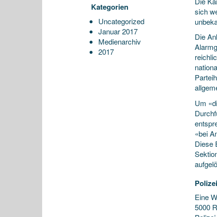
Die Kan
Kategorien
sich we
Uncategorized
unbeka
Januar 2017
Die An
Medienarchiv
Alarmg
2017
reichl
nation
Partei
allgem
Um «di
Durchf
entspr
«bei A
Diese 
Sektio
aufgel
Polize
Eine W
5000 R