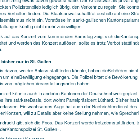
i rechtzeitig etwas davon gewusst hätte. Der Anlasswar als privat a
kten Polizistenblieb lediglich übrig, den Verkehr zu regeln. Sie konn
ares Verhalten finden. Die Staatsanwaltschafttrat deshalb auf eine S
isemitismus nicht ein. Vorstösse im sankt-gallischen Kantonsparlamen
altungen künftig nicht mehr zubewilligen.
ick auf das Konzert vom kommenden Samstag zeigt sich dieKantonspoli
itet und werden das Konzert auflösen, sollte es trotz Verbot stattfi
i.
 bisher nur in St. Gallen
s davon, wo der Anlass stattfinden könnte, haben dieBehörden nicht. 
 um eineBewilligung eingegangen. Die Polizei bittet die Bevölkerung 
is von möglichen Veranstaltungsorten haben.
nzert könnte auch in anderen Kantonen der Deutschschweizgeplant se
s ihre stärksteBasis, dort wohnt Parteipräsident Lüthard. Bisher hat 
 erlassen. Ein wachsames Auge hat auch der Nachrichtendienst des
enKonzert, will zu Details aber keine Stellung nehmen, wie Sprecheri
druckt gibt sich die Pnos. Das Konzert werde trotzdemstattfinden, te
derKantonspolizei St. Gallen».
in Manser / Keystone