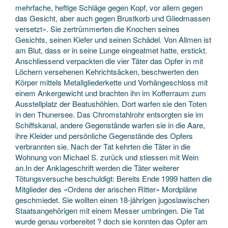
mehrfache, heftige Schläge gegen Kopf, vor allem gegen
das Gesicht, aber auch gegen Brustkorb und Gliedmassen
versetzt». Sie zertrümmerten die Knochen seines
Gesichts, seinen Kiefer und seinen Schädel. Von Allmen ist
am Blut, dass er in seine Lunge eingeatmet hatte, erstickt.
Anschliessend verpackten die vier Täter das Opfer in mit
Löchern versehenen Kehrichtsäcken, beschwerten den
Körper mittels Metallgliederkette und Vorhängeschloss mit
einem Ankergewicht und brachten ihn im Kofferraum zum
Ausstellplatz der Beatushöhlen. Dort warfen sie den Toten
in den Thunersee. Das Chromstahlrohr entsorgten sie im
Schiffskanal, andere Gegenstände warfen sie in die Aare,
ihre Kleider und persönliche Gegenstände des Opfers
verbrannten sie. Nach der Tat kehrten die Täter in die
Wohnung von Michael S. zurück und stiessen mit Wein
an.In der Anklageschrift werden die Täter weiterer
Tötungsversuche beschuldigt: Bereits Ende 1999 hatten die
Mitglieder des «Ordens der arischen Ritter» Mordpläne
geschmiedet. Sie wollten einen 18-jährigen jugoslawischen
Staatsangehörigen mit einem Messer umbringen. Die Tat
wurde genau vorbereitet ? doch sie konnten das Opfer am