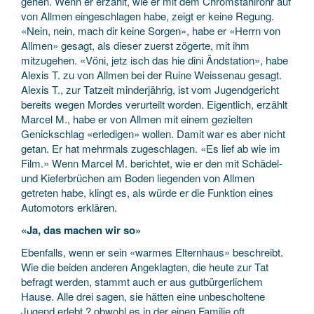
gehen. Wenn er erzählt, wie er mit dem Chromstahlrohr auf
von Allmen eingeschlagen habe, zeigt er keine Regung.
«Nein, nein, mach dir keine Sorgen», habe er «Herrn von
Allmen» gesagt, als dieser zuerst zögerte, mit ihm
mitzugehen. «Vöni, jetz isch das hie dini Ändstation», habe
Alexis T. zu von Allmen bei der Ruine Weissenau gesagt.
Alexis T., zur Tatzeit minderjährig, ist vom Jugendgericht
bereits wegen Mordes verurteilt worden. Eigentlich, erzählt
Marcel M., habe er von Allmen mit einem gezielten
Genickschlag «erledigen» wollen. Damit war es aber nicht
getan. Er hat mehrmals zugeschlagen. «Es lief ab wie im
Film.» Wenn Marcel M. berichtet, wie er den mit Schädel-
und Kieferbrüchen am Boden liegenden von Allmen
getreten habe, klingt es, als würde er die Funktion eines
Automotors erklären.
«Ja, das machen wir so»
Ebenfalls, wenn er sein «warmes Elternhaus» beschreibt.
Wie die beiden anderen Angeklagten, die heute zur Tat
befragt werden, stammt auch er aus gutbürgerlichem
Hause. Alle drei sagen, sie hätten eine unbescholtene
Jugend erlebt ? obwohl es in der einen Familie oft