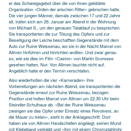
er das Schweigegebot über die von ihnen gebildete
Organisation «Orden der arischen Ritter» gebrochen hatte.
Die vier jungen Männer, damals zwischen 17 und 22 Jahre
alt, trafen sich am 26. Januar am Abend in der Wohnung
von Michael S., um den genauen Tatablauf zu besprechen.
Sie transportierten die zur Tötung des Opfers und zur
Beseitigung der Leiche beschafften Gegenstände mit dem
Auto zur Ruine Weissenau, wo sie in der Nacht Marcel von
Allmen hinführen und hinrichten wollten. Und zwar genau
so, wie sie dies im Film «Casino» von Martin Scorsese
gesehen hatten. Nur: Von Allmen tauchte nicht auf.
Angeblich hatte er den Termin verschlafen.
Also wiederholten die vier «Kameraden» ihre
Vorbereitungen am nächsten Abend, sie transportierten die
Gegenstände erneut zur Ruine Weissenau, bezogen
Position und holten Marcel von Allmen um 22.30 Uhr beim
Steindler-Schulhaus ab. «Bei der Ruine Weissenau
zwangen sie das Opfer unter Einsatz eines Revolvers, an
die Mauer zu treten», steht in der Anklageschrift. Dort
haben sie von Allmen Handschellen angelegt, seinen Mund
mit Klebeband verklebt und «ihm mit einem Chromstahlrohr