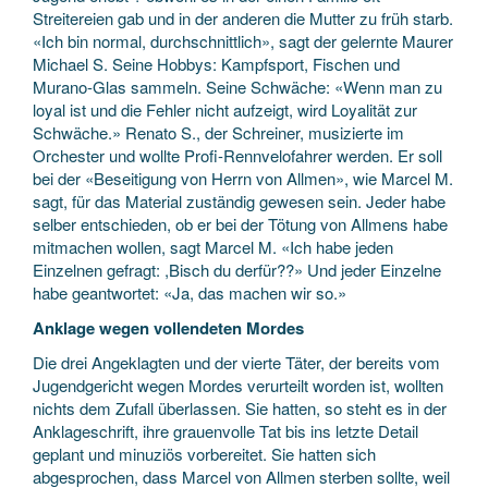
Streitereien gab und in der anderen die Mutter zu früh starb.
«Ich bin normal, durchschnittlich», sagt der gelernte Maurer
Michael S. Seine Hobbys: Kampfsport, Fischen und
Murano-Glas sammeln. Seine Schwäche: «Wenn man zu
loyal ist und die Fehler nicht aufzeigt, wird Loyalität zur
Schwäche.» Renato S., der Schreiner, musizierte im
Orchester und wollte Profi-Rennvelofahrer werden. Er soll
bei der «Beseitigung von Herrn von Allmen», wie Marcel M.
sagt, für das Material zuständig gewesen sein. Jeder habe
selber entschieden, ob er bei der Tötung von Allmens habe
mitmachen wollen, sagt Marcel M. «Ich habe jeden
Einzelnen gefragt: ,Bisch du derfür??» Und jeder Einzelne
habe geantwortet: «Ja, das machen wir so.»
Anklage wegen vollendeten Mordes
Die drei Angeklagten und der vierte Täter, der bereits vom
Jugendgericht wegen Mordes verurteilt worden ist, wollten
nichts dem Zufall überlassen. Sie hatten, so steht es in der
Anklageschrift, ihre grauenvolle Tat bis ins letzte Detail
geplant und minuziös vorbereitet. Sie hatten sich
abgesprochen, dass Marcel von Allmen sterben sollte, weil