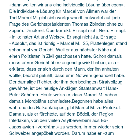
«dann wollten wir uns eine individuelle Lösung überlegen».
Die individuelle Lösung für Marcel von Allmen war der
Tod.Marcel M. gibt sich wortgewandt, antwortet auf jede
Frage des Gerichtspräsidenten Thomas Zbinden ohne zu
zögern. Druckreif. Überkorrekt. Er sagt nicht Nein. Er sagt:
«In keinster Art und Weise». Er sagt nicht Ja. Er sagt:
«Absolut, das ist richtig.» Marcel M., 25, Plattenleger, stand
schon mal vor Gericht. Weil er aus nächster Nähe auf
einen Polizisten in Zivil geschossen hatte. Schon damals
muss er vor Gericht überzeugend gewirkt haben, als er
erklärte, dass er sich durch den Mann, der ihn anhalten
wollte, bedroht gefühlt, dass er in Notwehr gehandelt habe.
Der damalige Richter, der ihm den bedingten Strafvollzug
gewährte, ist der heutige Ankläger, Staatsanwalt Hans-
Peter Schürch. Heute weiss er, dass Marcel M. schon
damals Mordpläne schmiedete.Begonnen habe alles
während des Balkankrieges, gibt Marcel M. zu Protokoll.
Damals, als er fürchtete, auf dem Bödeli, der Region
Interlaken, von den vielen Asylbewerbern aus Ex-
Jugoslawien «verdrängt» zu werden. Immer wieder seien
Schweizer angepöbelt worden. Darum habe er «zum