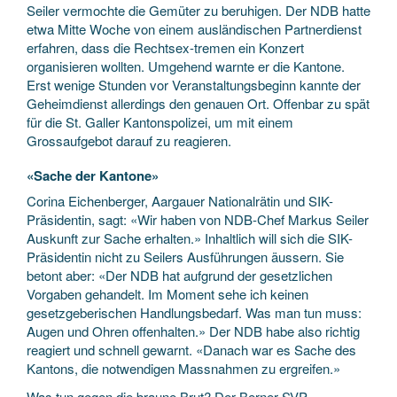
Seiler vermochte die Gemüter zu beruhigen. Der NDB hatte
etwa Mitte Woche von einem ausländischen Partnerdienst
erfahren, dass die Rechtsex-tremen ein Konzert
organisieren wollten. Umgehend warnte er die Kantone.
Erst wenige Stunden vor Veranstaltungsbeginn kannte der
Geheimdienst allerdings den genauen Ort. Offenbar zu spät
für die St. Galler Kantonspolizei, um mit einem
Grossaufgebot darauf zu reagieren.
«Sache der Kantone»
Corina Eichenberger, Aargauer Nationalrätin und SIK-
Präsidentin, sagt: «Wir haben von NDB-Chef Markus Seiler
Auskunft zur Sache erhalten.» Inhaltlich will sich die SIK-
Präsidentin nicht zu Seilers Ausführungen äussern. Sie
betont aber: «Der NDB hat aufgrund der gesetzlichen
Vorgaben gehandelt. Im Moment sehe ich keinen
gesetzgeberischen Handlungsbedarf. Was man tun muss:
Augen und Ohren offenhalten.» Der NDB habe also richtig
reagiert und schnell gewarnt. «Danach war es Sache des
Kantons, die notwendigen Massnahmen zu ergreifen.»
Was tun gegen die braune Brut? Der Berner SVP-