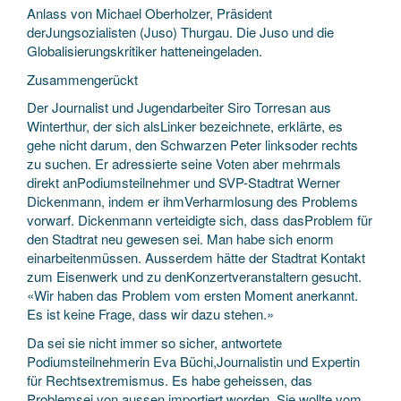
Anlass von Michael Oberholzer, Präsident
derJungsozialisten (Juso) Thurgau. Die Juso und die
Globalisierungskritiker hatteneingeladen.
Zusammengerückt
Der Journalist und Jugendarbeiter Siro Torresan aus
Winterthur, der sich alsLinker bezeichnete, erklärte, es
gehe nicht darum, den Schwarzen Peter linksoder rechts
zu suchen. Er adressierte seine Voten aber mehrmals
direkt anPodiumsteilnehmer und SVP-Stadtrat Werner
Dickenmann, indem er ihmVerharmlosung des Problems
vorwarf. Dickenmann verteidigte sich, dass dasProblem für
den Stadtrat neu gewesen sei. Man habe sich enorm
einarbeitenmüssen. Ausserdem hätte der Stadtrat Kontakt
zum Eisenwerk und zu denKonzertveranstaltern gesucht.
«Wir haben das Problem vom ersten Moment anerkannt.
Es ist keine Frage, dass wir dazu stehen.»
Da sei sie nicht immer so sicher, antwortete
Podiumsteilnehmerin Eva Büchi,Journalistin und Expertin
für Rechtsextremismus. Es habe geheissen, das
Problemsei von aussen importiert worden. Sie wollte vom