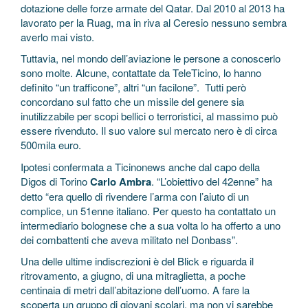
dotazione delle forze armate del Qatar. Dal 2010 al 2013 ha
lavorato per la Ruag, ma in riva al Ceresio nessuno sembra
averlo mai visto.
Tuttavia, nel mondo dell’aviazione le persone a conoscerlo
sono molte. Alcune, contattate da TeleTicino, lo hanno
definito “un trafficone”, altri “un facilone”. Tutti però
concordano sul fatto che un missile del genere sia
inutilizzabile per scopi bellici o terroristici, al massimo può
essere rivenduto. Il suo valore sul mercato nero è di circa
500mila euro.
Ipotesi confermata a Ticinonews anche dal capo della
Digos di Torino
Carlo Ambra
. “L’obiettivo del 42enne” ha
detto “era quello di rivendere l’arma con l’aiuto di un
complice, un 51enne italiano. Per questo ha contattato un
intermediario bolognese che a sua volta lo ha offerto a uno
dei combattenti che aveva militato nel Donbass”.
Una delle ultime indiscrezioni è del Blick e riguarda il
ritrovamento, a giugno, di una mitraglietta, a poche
centinaia di metri dall’abitazione dell’uomo. A fare la
scoperta un gruppo di giovani scolari, ma non vi sarebbe