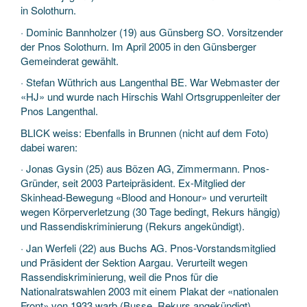
in Solothurn.
· Dominic Bannholzer (19) aus Günsberg SO. Vorsitzender
der Pnos Solothurn. Im April 2005 in den Günsberger
Gemeinderat gewählt.
· Stefan Wüthrich aus Langenthal BE. War Webmaster der
«HJ» und wurde nach Hirschis Wahl Ortsgruppenleiter der
Pnos Langenthal.
BLICK weiss: Ebenfalls in Brunnen (nicht auf dem Foto)
dabei waren:
· Jonas Gysin (25) aus Bözen AG, Zimmermann. Pnos-
Gründer, seit 2003 Parteipräsident. Ex-Mitglied der
Skinhead-Bewegung «Blood and Honour» und verurteilt
wegen Körperverletzung (30 Tage bedingt, Rekurs hängig)
und Rassendiskriminierung (Rekurs angekündigt).
· Jan Werfeli (22) aus Buchs AG. Pnos-Vorstandsmitglied
und Präsident der Sektion Aargau. Verurteilt wegen
Rassendiskriminierung, weil die Pnos für die
Nationalratswahlen 2003 mit einem Plakat der «nationalen
Front» von 1933 warb (Busse, Rekurs angekündigt).