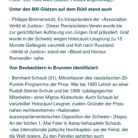
Unter den 800 Glatzen auf dem Rütli stand auch
· Philippe Brennenstuhl, Ex-Vizepräsident der «Association
Vérité et Justice». Dieser Revisionisten-Verein wurde bis
zur gerichtlichen Auflösung von Jürgen Graf präsidiert. Graf
wurde in der Schweiz wegen Holocaust-Leugnung zu 15
Monate Gefängnis verurteilt und floh nach Russland.
«Vérité et Justice» stand der «Blood and Honour
Romandie» nahe.
Von Beobachtern in Brunnen identifiziert:
· Bernhard Schaub (51), Mitverfasser des rassistischen 20-
Punkte-Programms der Pnos. War bis 1993 Lehrer an einer
Rudolf-Steiner-Schule und bis 1999 «pädagogischer
Mitarbeiter» einer Migros-Klubschule. Auch Schaub ist
verurteilter Holocaust-Leugner, zudem Gründer der Pnos-
nahen rechtsextremen «Nationalen
ausserparlamentarischen Opposition der Schweiz» (Napo).
An der letzten 1.-Mai-Feier in Aarau behauptete Schaub,
«das internationale jüdische Hochkapital» sei der Feind, der
die Welt regiere. Zu den Feinden gehörten auch