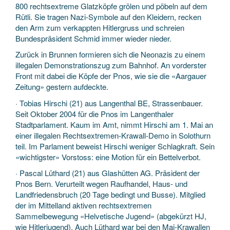
800 rechtsextreme Glatzköpfe grölen und pöbeln auf dem
Rütli. Sie tragen Nazi-Symbole auf den Kleidern, recken
den Arm zum verkappten Hitlergruss und schreien
Bundespräsident Schmid immer wieder nieder.
Zurück in Brunnen formieren sich die Neonazis zu einem
illegalen Demonstrationszug zum Bahnhof. An vorderster
Front mit dabei die Köpfe der Pnos, wie sie die «Aargauer
Zeitung» gestern aufdeckte.
· Tobias Hirschi (21) aus Langenthal BE, Strassenbauer.
Seit Oktober 2004 für die Pnos im Langenthaler
Stadtparlament. Kaum im Amt, nimmt Hirschi am 1. Mai an
einer illegalen Rechtsextremen-Krawall-Demo in Solothurn
teil. Im Parlament beweist Hirschi weniger Schlagkraft. Sein
«wichtigster» Vorstoss: eine Motion für ein Bettelverbot.
· Pascal Lüthard (21) aus Glashütten AG. Präsident der
Pnos Bern. Verurteilt wegen Raufhandel, Haus- und
Landfriedensbruch (20 Tage bedingt und Busse). Mitglied
der im Mittelland aktiven rechtsextremen
Sammelbewegung «Helvetische Jugend» (abgekürzt HJ,
wie Hitlerjugend). Auch Lüthard war bei den Mai-Krawallen