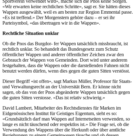
Sportverein verwendet wird», mache sich die Pnos keine Sorgen.
«Wir erwarten keine rechtlichen Schritte», sagt er. Sie hätten dieses
Wappen ausgewählt, weil es am besten zur Region Emmental passe.
«Es ist treffend.» Der Morgenstern gehöre dazu – er sei ihr
Parteisymbol, «das übertragen wir in die Wappen».
Rechtliche Situation unklar
Ob die Pnos das Burgdor- fer Wappen tatsächlich missbraucht, ist
rechtlich unklar. So behandelt das Bundesgesetz zum Schutz
öffentlicher Wappen und anderer öffentlicher Zeichen zwar den
Gebrauch der Wappen von Gemeinden. Dort wird unter anderem
festgehalten, dass die Wappen oder die darstellenden Fahnen nicht
benutzt werden dürfen, wenn dies gegen die guten Sitten verstösst.
Dieser Begriff «ist offen», sagt Markus Müller, Professor für Staats-
und Verwaltungsrecht an der Universität Bern. Er könne nicht
sagen, ob das von der Pnos abgeänderte Wappen tatsächlich gegen
die guten Sitten verstosse. «Das ist relativ schwierig.»
David Lambert, Mitarbeiter des Rechtsdienstes für Marken im
Eidgenössischen Institut für Geistiges Eigentum, sieht es so:
«Grundsätzlich darf man Wappen auf Internetseiten verwenden, so
lange es nicht täuschend oder respektlos ist.» Die Frage sei, ob die
Verwendung des Wappens über die Herkunft oder über amtliche
Beziehungen zu einem Gemeinwesen täusche und ob dessen