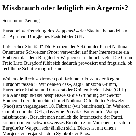
Missbrauch oder lediglich ein Ärgernis?
SolothurnerZeitung
Burgdorf Verfremdung des Wappens? – der Stadtrat behandelt am
21. April ein Dringliches Postulat der GFL
Juristischer Streitfall? Die Emmentaler Sektion der Partei National
Orientierter Schweizer (Pnos) verwendet auf ihrer Internetseite ein
Emblem, das dem Burgdorfer
Wappen sehr ähnlich sieht. Die Grüne
Freie Liste Burgdorf fühlt sich dadurch provoziert und fragt sich, ob
rechtliche Schritte möglich sind.
Wollen die Rechtsextremen politisch mehr Fuss in der Region
Burgdorf fassen? «Wir denken das», sagt Christoph Grimm,
Burgdorfer Stadtrat und Grossrat der Grünen Freien Liste (GFL).
Ein Anhaltspunkt sei beispielsweise die Gründung der Sektion
Emmental der ultrarechten Partei National Orientierter Schweizer
(Pnos) am vergangenen 10. Februar (wir berichteten). Im Weiteren
stört ihn und die GFL, dass «die Pnos das Burgdorfer Wappen
missbraucht». Besucht man nämlich die Internetseite der Partei,
kommt dort ein schwarz-weisses Emblem zum Vorschein, das dem
Burgdorfer Wappen sehr ähnlich sieht. Dieses ist mit einem
Morgenstern ergänzt – dem Symbol der Pnos.