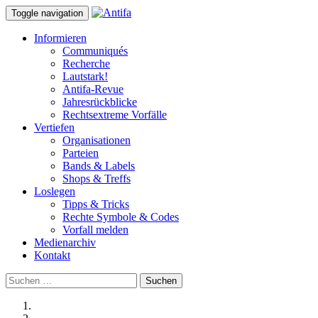
Toggle navigation
Informieren
Communiqués
Recherche
Lautstark!
Antifa-Revue
Jahresrückblicke
Rechtsextreme Vorfälle
Vertiefen
Organisationen
Parteien
Bands & Labels
Shops & Treffs
Loslegen
Tipps & Tricks
Rechte Symbole & Codes
Vorfall melden
Medienarchiv
Kontakt
Suchen
nach: