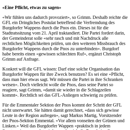
«Eine Pflicht, etwas zu sagen»
«Wir fühlen uns dadurch provoziert», so Grimm. Deshalb reichte die
GFL ein Dringliches Postulat betreffend die Verfremdung des
Burgdorfer Wappens durch die Pnos ein. Dieses ist für die
Stadtratssitzung vom 21. April traktandiert. Die Partei fordert darin,
der Gemeinderat solle «sehr rasch und mit Nachdruck alle
rechtlichen Möglichkeiten prüfen, um den weiteren Missbrauch des
Burgdorfer Wappens durch die Pnos zu unterbinden». Burgdorf
habe bereits einen «gewissen schlechten Ruf», ergänzt Christoph
Grimm auf Anfrage.
Konkret will die GFL wissen: Darf eine solche Organisation das
Burgdorfer Wappen für ihre Zweck benutzen? Es sei eine «Pflicht,
dass man hier etwas sagt. Wir müssen die Partei in ihre Schranken
weisen». Doch vielleicht wolle die Pnos, dass seine Partei so
reagiere, sagt Grimm, «damit sie wieder in die Schlagzeilen
kommt». Rechtlich sei das GFL-Anliegen schwierig zu prüfen.
Für die Emmentaler Sektion der Pnos kommt der Schritt der GFL
nicht unerwartet. Sie hätten damit gerechnet, «dass sich gewisse
Leute in der Region aufregen», sagt Markus Martig, Vorsitzender
der Pnos-Sektion Emmental. «Vor allem vonseiten der Grünen und
Linken.» Weil das Burgdorfer Wappen «praktisch in jedem