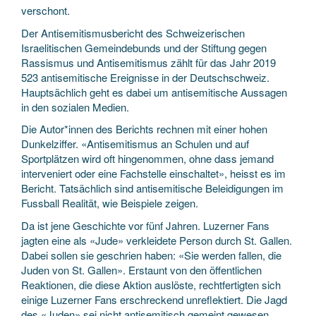
verschont.
Der Antisemitismusbericht des Schweizerischen
Israelitischen Gemeindebunds und der Stiftung gegen
Rassismus und Antisemitismus zählt für das Jahr 2019
523 antisemitische Ereignisse in der Deutschschweiz.
Hauptsächlich geht es dabei um antisemitische Aussagen
in den sozialen Medien.
Die Autor*innen des Berichts rechnen mit einer hohen
Dunkelziffer. «Antisemitismus an Schulen und auf
Sportplätzen wird oft hingenommen, ohne dass jemand
interveniert oder eine Fachstelle einschaltet», heisst es im
Bericht. Tatsächlich sind antisemitische Beleidigungen im
Fussball Realität, wie Beispiele zeigen.
Da ist jene Geschichte vor fünf Jahren. Luzerner Fans
jagten eine als «Jude» verkleidete Person durch St. Gallen.
Dabei sollen sie geschrien haben: «Sie werden fallen, die
Juden von St. Gallen». Erstaunt von den öffentlichen
Reaktionen, die diese Aktion auslöste, rechtfertigten sich
einige Luzerner Fans erschreckend unreflektiert. Die Jagd
des «Juden» sei nicht antisemitisch gemeint gewesen,