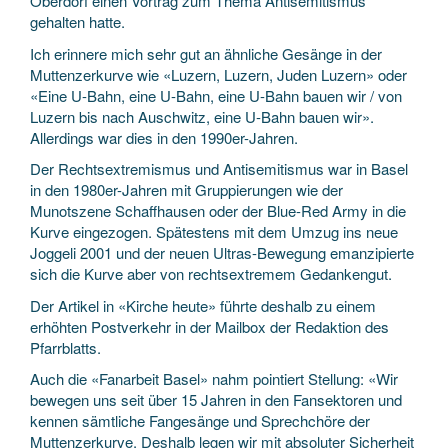
Oberdorf einen Vortrag zum Thema Antisemitismus
gehalten hatte.
Ich erinnere mich sehr gut an ähnliche Gesänge in der
Muttenzerkurve wie «Luzern, Luzern, Juden Luzern» oder
«Eine U-Bahn, eine U-Bahn, eine U-Bahn bauen wir / von
Luzern bis nach Auschwitz, eine U-Bahn bauen wir».
Allerdings war dies in den 1990er-Jahren.
Der Rechtsextremismus und Antisemitismus war in Basel
in den 1980er-Jahren mit Gruppierungen wie der
Munotszene Schaffhausen oder der Blue-Red Army in die
Kurve eingezogen. Spätestens mit dem Umzug ins neue
Joggeli 2001 und der neuen Ultras-Bewegung emanzipierte
sich die Kurve aber von rechtsextremem Gedankengut.
Der Artikel in «Kirche heute» führte deshalb zu einem
erhöhten Postverkehr in der Mailbox der Redaktion des
Pfarrblatts.
Auch die «Fanarbeit Basel» nahm pointiert Stellung: «Wir
bewegen uns seit über 15 Jahren in den Fansektoren und
kennen sämtliche Fangesänge und Sprechchöre der
Muttenzerkurve. Deshalb legen wir mit absoluter Sicherheit