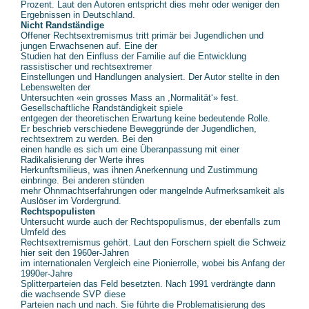
Prozent. Laut den Autoren entspricht dies mehr oder weniger den
Ergebnissen in Deutschland.
Nicht Randständige
Offener Rechtsextremismus tritt primär bei Jugendlichen und
jungen Erwachsenen auf. Eine der
Studien hat den Einfluss der Familie auf die Entwicklung
rassistischer und rechtsextremer
Einstellungen und Handlungen analysiert. Der Autor stellte in den
Lebenswelten der
Untersuchten «ein grosses Mass an ,Normalität‘» fest.
Gesellschaftliche Randständigkeit spiele
entgegen der theoretischen Erwartung keine bedeutende Rolle.
Er beschrieb verschiedene Beweggründe der Jugendlichen,
rechtsextrem zu werden. Bei den
einen handle es sich um eine Überanpassung mit einer
Radikalisierung der Werte ihres
Herkunftsmilieus, was ihnen Anerkennung und Zustimmung
einbringe. Bei anderen stünden
mehr Ohnmachtserfahrungen oder mangelnde Aufmerksamkeit als
Auslöser im Vordergrund.
Rechtspopulisten
Untersucht wurde auch der Rechtspopulismus, der ebenfalls zum
Umfeld des
Rechtsextremismus gehört. Laut den Forschern spielt die Schweiz
hier seit den 1960er-Jahren
im internationalen Vergleich eine Pionierrolle, wobei bis Anfang der
1990er-Jahre
Splitterparteien das Feld besetzten. Nach 1991 verdrängte dann
die wachsende SVP diese
Parteien nach und nach. Sie führte die Problematisierung des