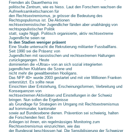
Fremden als Dauerthema ins
politische Zentrum, wie es hiess. Laut den Forschern wachsen die
Aufmerksamkeitschancen für
den Rechtsextremismus, je grösser die Bedeutung des
Rechtspopulismus ist. Die Aktionen
rechtsextremistischer Jugendlicher fänden aber unabhängig von
rechtspopulistischer Politik
statt, sagte Niggli. Politisch organisierte, aktiv rechtsextreme
Jugendliche seien rar.
In den Stadien weniger präsent
Eine Studie untersucht die Rekrutierung militanter Fussballfans.
Seit 1990 sei die Präsenz von
Jugendlichen mit rassistischen und rechtsextremen Haltungen
zurückgegangen. Heute
dominierten die «Ultras» von an sich sozial integrierten
jugendlichen Klubfans die Szene und
nicht mehr die gewaltbereiten Hooligans.
Das NFP 40+ wurde 2003 gestartet und mit vier Millionen Franken
unterstützt. Es sollte neue
Einsichten über Entstehung, Erscheinungsformen, Verbreitung und
Konsequenzen von
rechtsextremen Aktivitäten und Einstellungen in der Schweiz
bringen. Nun sollen die Ergebnisse
als Grundlage für Strategien im Umgang mit Rechtsextremismus
auf kommunaler, kantonaler
sowie auf Bundesebene dienen. Prävention sei schwierig, halten
die Forschenden fest. Ein
Anliegen ist ihnen, ein regelmässiges Monitoring zum
Rechtsextremismus einzurichten, wie das
der Bundesrat beschlossen hat. Die Sensibilisierung der Schweizer