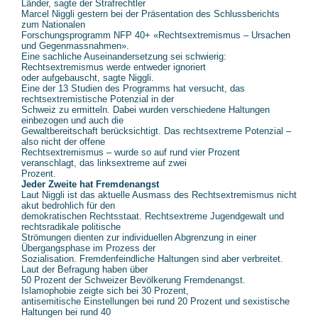
Länder, sagte der Strafrechtler
Marcel Niggli gestern bei der Präsentation des Schlussberichts
zum Nationalen
Forschungsprogramm NFP 40+ «Rechtsextremismus – Ursachen
und Gegenmassnahmen».
Eine sachliche Auseinandersetzung sei schwierig:
Rechtsextremismus werde entweder ignoriert
oder aufgebauscht, sagte Niggli.
Eine der 13 Studien des Programms hat versucht, das
rechtsextremistische Potenzial in der
Schweiz zu ermitteln. Dabei wurden verschiedene Haltungen
einbezogen und auch die
Gewaltbereitschaft berücksichtigt. Das rechtsextreme Potenzial –
also nicht der offene
Rechtsextremismus – wurde so auf rund vier Prozent
veranschlagt, das linksextreme auf zwei
Prozent.
Jeder Zweite hat Fremdenangst
Laut Niggli ist das aktuelle Ausmass des Rechtsextremismus nicht
akut bedrohlich für den
demokratischen Rechtsstaat. Rechtsextreme Jugendgewalt und
rechtsradikale politische
Strömungen dienten zur individuellen Abgrenzung in einer
Übergangsphase im Prozess der
Sozialisation. Fremdenfeindliche Haltungen sind aber verbreitet.
Laut der Befragung haben über
50 Prozent der Schweizer Bevölkerung Fremdenangst.
Islamophobie zeigte sich bei 30 Prozent,
antisemitische Einstellungen bei rund 20 Prozent und sexistische
Haltungen bei rund 40