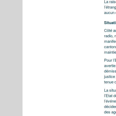
La rais
l’étran
aucun 
Situat
Côté au
radio, 
manifes
canton
maintie
Pour l’
averti
démiss
justice
tenue 
La situ
l’Etat 
l’événe
décider
des age