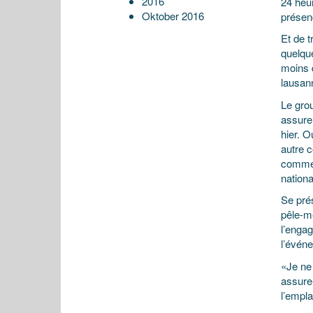
2016
24 heu
Oktober 2016
présen
Et de 
quelque
moins d
lausan
Le grou
assurer
hier. O
autre 
comme d
nationa
Se pré
pêle-mê
l’engag
l’évén
«Je ne 
assure
l’empl