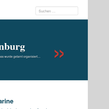
Suchen
Next
nach:
enburg
 wurde getarnt organisiert....
arine