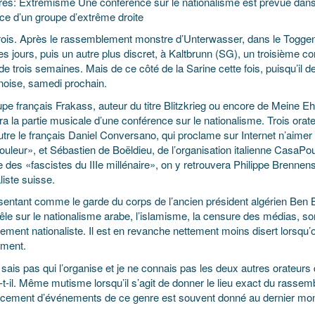
res: Extrémisme Une conférence sur le nationalisme est prévue dans 
ce d’un groupe d’extrême droite
trois. Après le rassemblement monstre d’Unterwasser, dans le Toggenb
s jours, puis un autre plus discret, à Kaltbrunn (SG), un troisième c
e trois semaines. Mais de ce côté de la Sarine cette fois, puisqu’il de
noise, samedi prochain.
pe français Frakass, auteur du titre Blitzkrieg ou encore de Meine Eh
a la partie musicale d’une conférence sur le nationalisme. Trois orate
utre le français Daniel Conversano, qui proclame sur Internet n’aimer
couleur», et Sébastien de Boëldieu, de l’organisation italienne Casa
es «fascistes du IIIe millénaire», on y retrouvera Philippe Brennenst
liste suisse.
sentant comme le garde du corps de l’ancien président algérien Ben B
le sur le nationalisme arabe, l’islamisme, la censure des médias, so
ement nationaliste. Il est en revanche nettement moins disert lorsqu’on
ement.
sais pas qui l’organise et je ne connais pas les deux autres orateurs
-t-il. Même mutisme lorsqu’il s’agit de donner le lieu exact du rass
acement d’événements de ce genre est souvent donné au dernier mo