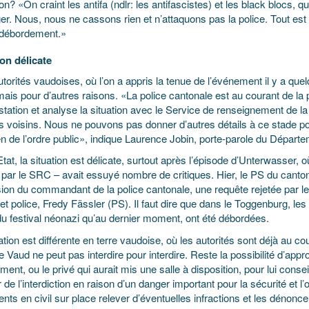
on? «On craint les antifa (ndlr: les antifascistes) et les black blocs, 
ger. Nous, nous ne cassons rien et n’attaquons pas la police. Tout est 
débordement.»
ion délicate
torités vaudoises, où l’on a appris la tenue de l’événement il y a que
mais pour d’autres raisons. «La police cantonale est au courant de la 
tation et analyse la situation avec le Service de renseignement de l
s voisins. Nous ne pouvons pas donner d’autres détails à ce stade po
n de l’ordre public», indique Laurence Jobin, porte-parole du Départeme
Etat, la situation est délicate, surtout après l’épisode d’Unterwasser, o
e par le SRC – avait essuyé nombre de critiques. Hier, le PS du canto
ion du commandant de la police cantonale, une requête rejetée par le
 et police, Fredy Fässler (PS). Il faut dire que dans le Toggenburg, les 
du festival néonazi qu’au dernier moment, ont été débordées.
ation est différente en terre vaudoise, où les autorités sont déjà au co
de Vaud ne peut pas interdire pour interdire. Reste la possibilité d’appr
ment, ou le privé qui aurait mis une salle à disposition, pour lui conseil
 de l’interdiction en raison d’un danger important pour la sécurité et l
nts en civil sur place relever d’éventuelles infractions et les dénonce