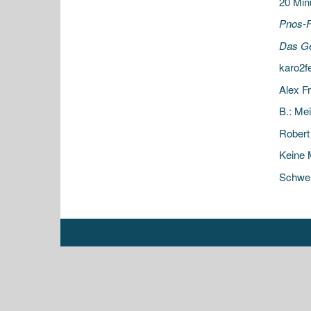
20 Min
Pnos-F
Das Ger
karo2f
Alex F
B.: Mei
Robert
Keine 
Schwei