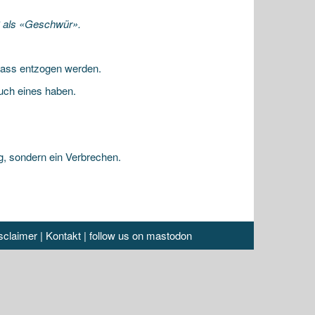
8 als «Geschwür».
 Pass entzogen werden.
uch eines haben.
g, sondern ein Verbrechen.
sclaimer
|
Kontakt
|
follow us on mastodon