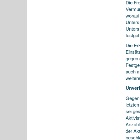
Die Fr
Vermum
worauf
Unters
Unters
festgeh
Die Er
Einsät
gegen d
Festge
auch a
weiter
Unver
Gegenü
letzte
sei ges
Aktivi
Anzahl
der Akt
beschl