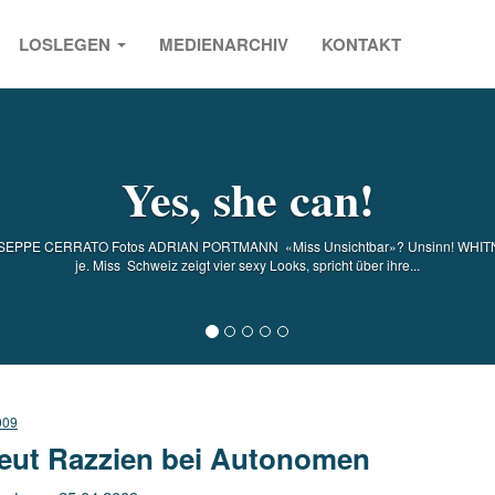
LOSLEGEN
MEDIENARCHIV
KONTAKT
s
Yes, she can!
 GIUSEPPE CERRATO Fotos ADRIAN PORTMANN «Miss Unsichtbar»? Unsinn! WHITN
je. Miss Schweiz zeigt vier sexy Looks, spricht über ihre...
009
eut Razzien bei Autonomen