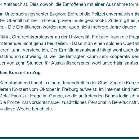
r Antifaschist. Dies obwohl die Betroffenen mit einer Ausnahme formel
an Untersuchungsrichter Bugnon: Betreibt die Polizei unverhältnism
Der Überfall hat hier in Freiburg viele Leute geschockt. Zudem gilt es
eln.» Die Ermittlungen würden aber auch nicht mehrere Jahre dauern.
iklin, Strafrechtsprofessor an der Universität Freiburg, kann die Frag
stehender nicht genau beurteilen. «Dass man einen solchen Überfall 
ieren kann, verstehe ich. Der Ermittlungsaufwand hängt wohl auch 
tsfindung schwierig ist, weil die Befragten kaum sehr kooperativ sein
uer von zehn Stunden für Auskunftspersonen wohl unverhältnismässig,
hes Konzert in Zug
amstagabend findet in einem Jugendtreff in der Stadt Zug ein Konzert
derten Konzert vom Oktober in Freiburg aufweist: Im Internet sind he
Metal-Fans zur Frage im Gange, ob die auftretenden Bands lediglich «
Die Polizei hat vorsichtshalber zusätzliches Personal in Bereitschaft
g» diese Woche berichtete.