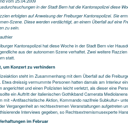
nd vom 25.04.2009
usdurchsuchungen in der Stadt Bern hat die Kantonspolizei diese Woc
zzien erfolgten auf Anweisung der Freiburger Kantonspolizei. Sie erm
men-Szene. Diese werden verdächtigt, an einem Überfall auf eine Frei
n zu sein.
authier
eiburger Kantonspolizei hat diese Woche in der Stadt Bern vier Hau
ugendliche aus der autonomen Szene verhaftet. Zwei weitere Razzi
rn statt.
, um Konzert zu verhindern
lizeiaktion steht im Zusammenhang mit dem Überfall auf die Freiburge
. Etwa dreissig vermummte Personen hatten damals am Interieur e
 angerichtet und einen Polizisten leicht verletzt, als dieser eine P
 sollte ein Auftritt der italienischen Gothikband Camerata Mediolane
em mit «Antifaschistische Aktion, Kommando nazifreie Subkultur» u
 der Vergangenheit an rechtsextremen Veranstaltungen aufgetreten un
hisierende Interviews gegeben, so Rechtsextremismusexperte Hans
Verhaftungen im Februar