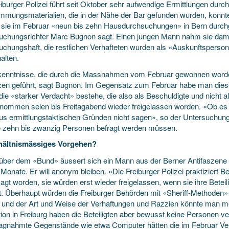
eiburger Polizei führt seit Oktober sehr aufwendige Ermittlungen du
mungsmaterialien, die in der Nähe der Bar gefunden wurden, konnte si
 sie im Februar «neun bis zehn Hausdurchsuchungen» in Bern durchge
uchungsrichter Marc Bugnon sagt. Einen jungen Mann nahm sie dama
uchungshaft, die restlichen Verhafteten wurden als «Auskunftsperso
alten.
kenntnisse, die durch die Massnahmen vom Februar gewonnen worden
zen geführt, sagt Bugnon. Im Gegensatz zum Februar habe man diese
ie «starker Verdacht» bestehe, die also als Beschuldigte und nicht a
nommen seien bis Freitagabend wieder freigelassen worden. «Ob es
us ermittlungstaktischen Gründen nicht sagen», so der Untersuchungs
e zehn bis zwanzig Personen befragt werden müssen.
hältnismässiges Vorgehen?
ber dem «Bund» äussert sich ein Mann aus der Berner Antifaszene zu
n Monate. Er will anonym bleiben. «Die Freiburger Polizei praktizie
agt worden, sie würden erst wieder freigelassen, wenn sie ihre Betei
st. Überhaupt würden die Freiburger Behörden mit «Sheriff-Methoden» 
 und der Art und Weise der Verhaftungen und Razzien könnte man me
ion in Freiburg haben die Beteiligten aber bewusst keine Personen ve
agnahmte Gegenstände wie etwa Computer hätten die im Februar Verha