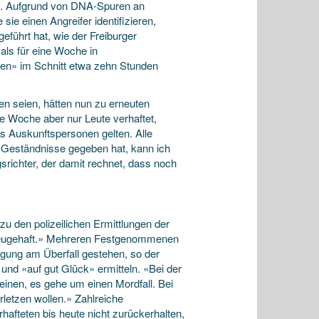
rch. Aufgrund von DNA-Spuren an
e einen Angreifer identifizieren,
führt hat, wie der Freiburger
ls für eine Woche in
nen» im Schnitt etwa zehn Stunden
 seien, hätten nun zu erneuten
 Woche aber nur Leute verhaftet,
ls Auskunftspersonen gelten. Alle
 Geständnisse gegeben hat, kann ich
richter, der damit rechnet, dass noch
 den polizeilichen Ermittlungen der
rt Beugehaft.» Mehreren Festgenommenen
ligung am Überfall gestehen, so der
und «auf gut Glück» ermitteln. «Bei der
inen, es gehe um einen Mordfall. Bei
rletzen wollen.» Zahlreiche
fteten bis heute nicht zurückerhalten,