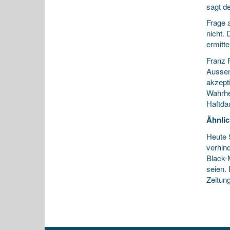
sagt de
Frage 
nicht. 
ermitt
Franz R
Aussen
akzept
Wahrhei
Haftda
Ähnlic
Heute S
verhin
Black-
seien. 
Zeitun