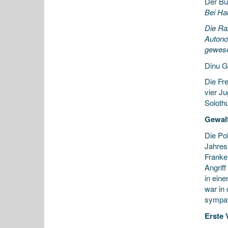
Der Bu
Bei Ha
Die Ra
Autono
gewese
Dinu G
Die Fr
vier J
Solothu
Gewalt
Die Po
Jahres
Franken
Angriff
in ein
war in
sympat
Erste 