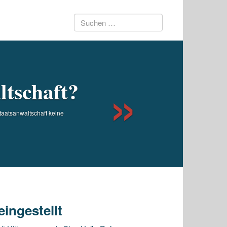
Suchen
Next
nach:
ltschaft?
taatsanwaltschaft keine
ingestellt