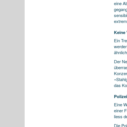
eine A
gegang
sensib
extrem
Keine
Ein Tre
werden
ähnlic
Der Ne
überras
Konzer
«Stahlg
das Ko
Polizei
Eine W
einer F
liess d
Die Pol