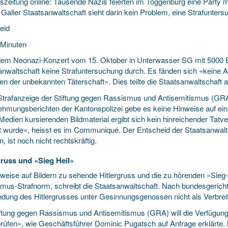
szeitung online: Tausende Nazis feierten im Toggenburg eine Party mi
 Galler Staatsanwaltschaft sieht darin kein Problem, eine Strafuntersuc
eid
 Minuten
em Neonazi-Konzert vom 15. Oktober in Unterwasser SG mit 5000 Bes
anwaltschaft keine Strafuntersuchung durch. Es fänden sich «keine An
en der unbekannten Täterschaft». Dies teilte die Staatsanwaltschaft a
 Strafanzeige der Stiftung gegen Rassismus und Antisemitismus (GRA
hmungsberichten der Kantonspolizei gebe es keine Hinweise auf ein
 Medien kursierenden Bildmaterial ergibt sich kein hinreichender Tat
zt wurde», heisst es im Communiqué. Der Entscheid der Staatsanwalt
n, ist noch nicht rechtskräftig.
gruss und «Sieg Heil»
lweise auf Bildern zu sehende Hitlergruss und die zu hörenden «Sieg-H
mus-Strafnorm, schreibt die Staatsanwaltschaft. Nach bundesgericht
dung des Hitlergrusses unter Gesinnungsgenossen nicht als Verbre
iftung gegen Rassismus und Antisemitismus (GRA) will die Verfügung 
rüfen», wie Geschäftsführer Dominic Pugatsch auf Anfrage erklärte. 