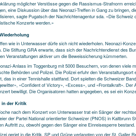
bklärung möglicher Verstösse gegen die Rassismus-Strafnorm erreic
en, eine Diskussion über das Neonazi-Treffen in Gang zu bringen, die
ilisieren, sagte Pugatsch der Nachrichtenagentur sda. «Die Schweiz d
istische Konzerte werden.»
 Wiederholung
ffen wie in Unterwasser dürfe sich nicht wiederholen. Neonazi-Konzert
. Die Stiftung GRA erwarte, dass sich der Nachrichtendienst des Bund
hen Veranstaltungen aktiver um die Beweissicherung kümmerten.
onazi-Anlass im Toggenburg mit 5000 Besuchern, von denen viele m
chte Behörden und Polizei. Die Polizei erfuhr den Veranstaltungsort 
t, das in einer Tennishalle stattfand. Dort spielten die Schweizer 
ewitter», «Confident of Victory», «Excess», und «Frontalkraft». Der 
nzert bewilligt. Die Organisatoren hatten angegeben, es sei ein Ko
 in der Kritik
oche nach dem Konzert von Unterwasser trat ein Sänger der recht
eier der Partei National orientierter Schweizer (PNOS) in Kaltbrunn S
en Auftritt zu, obwohl gegen den Sänger eine Einreisesperre bestand.
izei geriet in die Kritik. SP und Grüne verlangten von der St. Galler 