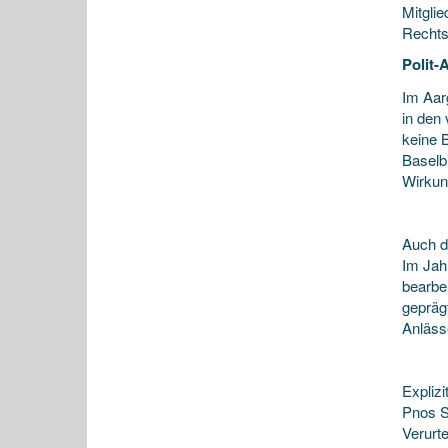
Mitgli
Rechts
Polit-
Im Aar
in den
keine 
Baselb
Wirkun
Auch d
Im Jahr
bearbei
gepräg
Anläss
Explizi
Pnos S
Verurte