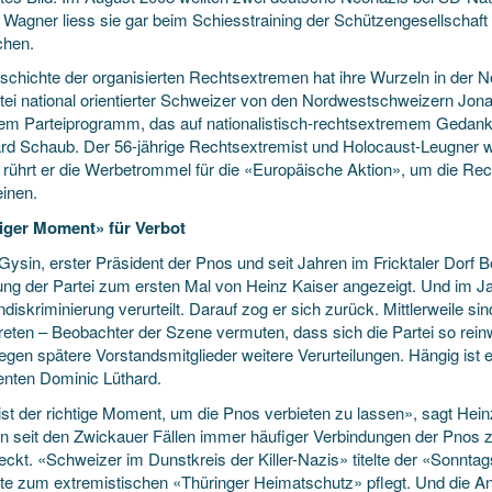
. Wagner liess sie gar beim Schiesstraining der Schützengesellschaft
chen.
schichte der organisierten Rechtsextremen hat ihre Wurzeln in der
rtei national orientierter Schweizer von den Nordwestschweizern Jo
nem Parteiprogramm, das auf nationalistisch-rechtsextremem Gedank
rd Schaub. Der 56-jährige Rechtsextremist und Holocaust-Leugner w
t rührt er die Werbetrommel für die «Europäische Aktion», um die 
einen.
iger Moment» für Verbot
Gysin, erster Präsident der Pnos und seit Jahren im Fricktaler Dorf 
ng der Partei zum ersten Mal von Heinz Kaiser angezeigt. Und im 
iskriminierung verurteilt. Darauf zog er sich zurück. Mittlerweile s
reten – Beobachter der Szene vermuten, dass sich die Partei so reinwa
egen spätere Vorstandsmitglieder weitere Verurteilungen. Hängig ist 
enten Dominic Lüthard.
ist der richtige Moment, um die Pnos verbieten zu lassen», sagt Hein
 seit den Zwickauer Fällen immer häufiger Verbindungen der Pnos 
ckt. «Schweizer im Dunstkreis der Killer-Nazis» titelte der «Sonntag
te zum extremistischen «Thüringer Heimatschutz» pflegt. Und die A