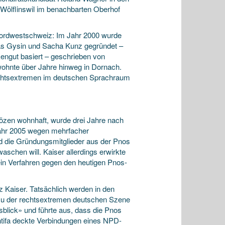
 Wölflinswil im benachbarten Oberhof
 Nordwestschweiz: Im Jahr 2000 wurde
nas Gysin und Sacha Kunz gegründet –
engut basiert – geschrieben von
ohnte über Jahre hinweg in Dornach.
Rechtsextremen im deutschen Sprachraum
Bözen wohnhaft, wurde drei Jahre nach
Jahr 2005 wegen mehrfacher
ind die Gründungsmitglieder aus der Pnos
schen will. Kaiser allerdings erwirkte
ein Verfahren gegen den heutigen Pnos-
z Kaiser. Tatsächlich werden in den
zu der rechtsextremen deutschen Szene
sblick» und führte aus, dass die Pnos
ntifa deckte Verbindungen eines NPD-