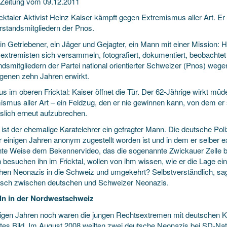
 Zeitung vom 09.12.2011
cktaler Aktivist Heinz Kaiser kämpft gegen Extremismus aller Art. Er 
rstandsmitgliedern der Pnos.
ein Getriebener, ein Jäger und Gejagter, ein Mann mit einer Mission: 
extremisten sich versammeln, fotografiert, dokumentiert, beobachtet 
ndsmitgliedern der Partei national orientierter Schweizer (Pnos) wege
genen zehn Jahren erwirkt.
us im oberen Fricktal: Kaiser öffnet die Tür. Der 62-Jährige wirkt 
ismus aller Art – ein Feldzug, den er nie gewinnen kann, von dem er
sslich erneut aufzubrechen.
 ist der ehemalige Karatelehrer ein gefragter Mann. Die deutsche Poliz
 einigen Jahren anonym zugestellt worden ist und in dem er selber ex
nte Weise dem Bekennervideo, das die sogenannte Zwickauer Zelle b
 besuchen ihn im Fricktal, wollen von ihm wissen, wie er die Lage ein
hen Neonazis in die Schweiz und umgekehrt? Selbstverständlich, sagt 
sch zwischen deutschen und Schweizer Neonazis.
ln in der Nordwestschweiz
nigen Jahren noch waren die jungen Rechtsextremen mit deutschen Ko
utes Bild. Im August 2008 weilten zwei deutsche Neonazis bei SD-Nat