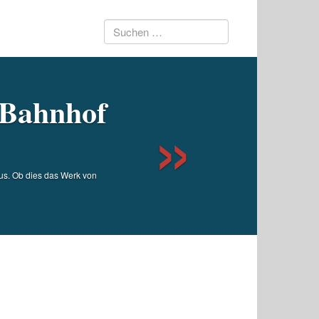
Suchen
Next
nach:
 Bahnhof
us. Ob dies das Werk von