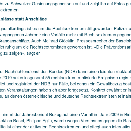
eds zu Schweizer Gesinnungsgenossen auf und zeigt ihn auf Fotos 
extremen.
Anlässe statt Anschläge
gau allerdings ist es um die Rechtsextremen still geworden. Polizei
 vergangenen Jahren keine Vorfälle mehr mit Rechtsextremen gegeben
Brandanschläge. Auch Meinrad Stöcklin, Pressesprecher der Baselbiet
iet ruhig um die Rechtsextremisten geworden ist. «Die Präventionsar
g zu zeigen», sagt er.
er Nachrichtendienst des Bundes (NDB) kann einen leichten rückläuf
 2010 seien insgesamt 55 rechtsextrem motivierte Ereignisse registri
tet und registriert der NDB nur Fälle, bei denen ein Gewaltbezug beste
ten Veranstaltungen habe sich aber fortgesetzt. Konkret erwähnt er 
e, an denen österreichische und deutsche Rechtsextremisten teilna
t nimmt der Jahresbericht Bezug auf einen Vorfall im Jahr 2009 in Bi
ektion Basel, Philippe Eglin, wurde wegen Verstosses gegen die Ras
ilte ist einer der aktivsten Rechtsextremen und pflegt auch internati