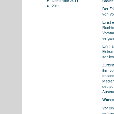
Dezember 2011
Basler
2011
Der Fri
von Vo
Er ist 
Rechts
Vorsta
vergan
Ein Ha
Extrem
schlie
Zurzeit
ihm vor
frappa
Medien
deutsc
Austau
Wurze
Vor ei
vertra