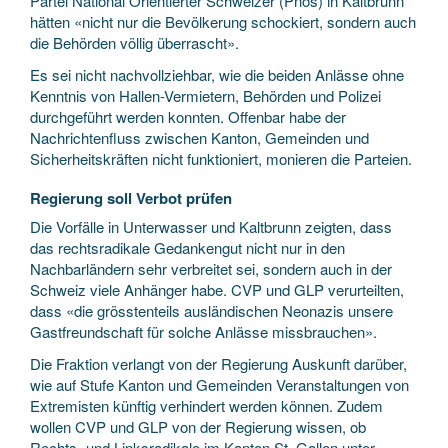
Partei National Orientierter Schweizer (Pnos) in Kaltbrunn
hätten «nicht nur die Bevölkerung schockiert, sondern auch
die Behörden völlig überrascht».
Es sei nicht nachvollziehbar, wie die beiden Anlässe ohne
Kenntnis von Hallen-Vermietern, Behörden und Polizei
durchgeführt werden konnten. Offenbar habe der
Nachrichtenfluss zwischen Kanton, Gemeinden und
Sicherheitskräften nicht funktioniert, monieren die Parteien.
Regierung soll Verbot prüfen
Die Vorfälle in Unterwasser und Kaltbrunn zeigten, dass
das rechtsradikale Gedankengut nicht nur in den
Nachbarländern sehr verbreitet sei, sondern auch in der
Schweiz viele Anhänger habe. CVP und GLP verurteilten,
dass «die grösstenteils ausländischen Neonazis unsere
Gastfreundschaft für solche Anlässe missbrauchen».
Die Fraktion verlangt von der Regierung Auskunft darüber,
wie auf Stufe Kanton und Gemeinden Veranstaltungen von
Extremisten künftig verhindert werden können. Zudem
wollen CVP und GLP von der Regierung wissen, ob
Rechts- und Linksradikale im Kanton St. Gallen unter