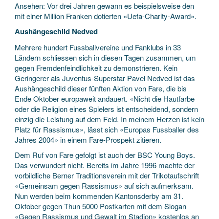
Ansehen: Vor drei Jahren gewann es beispielsweise den
mit einer Million Franken dotierten «Uefa-Charity-Award».
Aushängeschild Nedved
Mehrere hundert Fussballvereine und Fanklubs in 33
Ländern schliessen sich in diesen Tagen zusammen, um
gegen Fremdenfeindlichkeit zu demonstrieren. Kein
Geringerer als Juventus-Superstar Pavel Nedved ist das
Aushängeschild dieser fünften Aktion von Fare, die bis
Ende Oktober europaweit andauert. «Nicht die Hautfarbe
oder die Religion eines Spielers ist entscheidend, sondern
einzig die Leistung auf dem Feld. In meinem Herzen ist kein
Platz für Rassismus», lässt sich «Europas Fussballer des
Jahres 2004» in einem Fare-Prospekt zitieren.
Dem Ruf von Fare gefolgt ist auch der BSC Young Boys.
Das verwundert nicht. Bereits im Jahre 1996 machte der
vorbildliche Berner Traditionsverein mit der Trikotaufschrift
«Gemeinsam gegen Rassismus» auf sich aufmerksam.
Nun werden beim kommenden Kantonsderby am 31.
Oktober gegen Thun 5000 Postkarten mit dem Slogan
«Gegen Rassismus und Gewalt im Stadion» kostenlos an