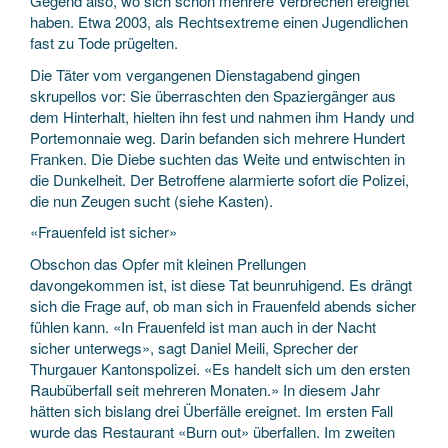
Gegend also, wo sich schon mehrere Verbrechen ereignet
haben. Etwa 2003, als Rechtsextreme einen Jugendlichen
fast zu Tode prügelten.
Die Täter vom vergangenen Dienstagabend gingen
skrupellos vor: Sie überraschten den Spaziergänger aus
dem Hinterhalt, hielten ihn fest und nahmen ihm Handy und
Portemonnaie weg. Darin befanden sich mehrere Hundert
Franken. Die Diebe suchten das Weite und entwischten in
die Dunkelheit. Der Betroffene alarmierte sofort die Polizei,
die nun Zeugen sucht (siehe Kasten).
«Frauenfeld ist sicher»
Obschon das Opfer mit kleinen Prellungen
davongekommen ist, ist diese Tat beunruhigend. Es drängt
sich die Frage auf, ob man sich in Frauenfeld abends sicher
fühlen kann. «In Frauenfeld ist man auch in der Nacht
sicher unterwegs», sagt Daniel Meili, Sprecher der
Thurgauer Kantonspolizei. «Es handelt sich um den ersten
Raubüberfall seit mehreren Monaten.» In diesem Jahr
hätten sich bislang drei Überfälle ereignet. Im ersten Fall
wurde das Restaurant «Burn out» überfallen. Im zweiten