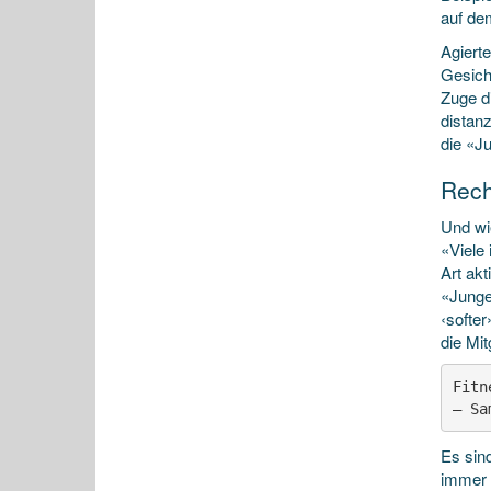
auf de
Agiert
Gesich
Zuge d
distan
die «Ju
Rech
Und wie
«Viele 
Art akt
«Junge
‹softer
die Mit
Fitn
— Sa
Es sin
immer 