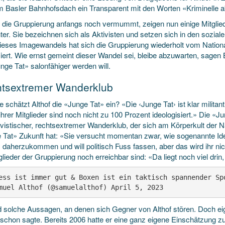
m Basler Bahnhofsdach ein Transparent mit den Worten «Kriminelle 
e die Gruppierung anfangs noch vermummt, zeigen nun einige Mitglied
ter. Sie bezeichnen sich als Aktivisten und setzen sich in den sozia
ieses Imagewandels hat sich die Gruppierung wiederholt vom Nation
ziert. Wie ernst gemeint dieser Wandel sei, bleibe abzuwarten, sage
nge Tat» salonfähiger werden will.
tsextremer Wanderklub
 schätzt Althof die «Junge Tat» ein? «Die ‹Junge Tat› ist klar militan
ihrer Mitglieder sind noch nicht zu 100 Prozent ideologisiert.» Die «
ivistischer, rechtsextremer Wanderklub, der sich am Körperkult der Na
 Tat» Zukunft hat: «Sie versucht momentan zwar, wie sogenannte Ide
› daherzukommen und will politisch Fuss fassen, aber das wird ihr nic
glieder der Gruppierung noch erreichbar sind: «Da liegt noch viel drin,
ess ist immer gut & Boxen ist ein taktisch spannender Spo
muel Althof (@samuelalthof) April 5, 2023
d solche Aussagen, an denen sich Gegner von Althof stören. Doch ei
schon sagte. Bereits 2006 hatte er eine ganz eigene Einschätzung z