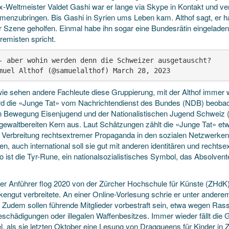
x-Weltmeister Valdet Gashi war er lange via Skype in Kontakt und ver
enzubringen. Bis Gashi in Syrien ums Leben kam. Althof sagt, er h
r Szene geholfen. Einmal habe ihn sogar eine Bundesrätin eingelade
remisten spricht.
- aber wohin werden denn die Schweizer ausgetauscht?

muel Althof (@samuelalthof) March 28, 2023
ie sehen andere Fachleute diese Gruppierung, mit der Althof immer w
ird die «Junge Tat» vom Nachrichtendienst des Bundes (NDB) beobach
n Bewegung Eisenjugend und der Nationalistischen Jugend Schweiz 
gewaltbereiten Kern aus. Laut Schätzungen zählt die «Junge Tat» etw
r Verbreitung rechtsextremer Propaganda in den sozialen Netzwerken
en, auch international soll sie gut mit anderen identitären und recht
go ist die Tyr-Rune, ein nationalsozialistisches Symbol, das Absolv
er Anführer flog 2020 von der Zürcher Hochschule für Künste (ZHdK), 
engut verbreitete. An einer Online-Vorlesung schrie er unter anderem
». Zudem sollen führende Mitglieder vorbestraft sein, etwa wegen Ras
schädigungen oder illegalen Waffenbesitzes. Immer wieder fällt die 
l, als sie letzten Oktober eine Lesung von Dragqueens für Kinder in 