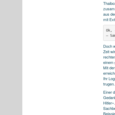
Thaibo
zusamm
aus de
mit Ext
Ok, 
— Sa
Doch w
Zeit w
rechte
einem 
Mit de
erreich
Ihr Lo
trugen.
Einer d
Gedank
Hitler
Sachbe
Beispie