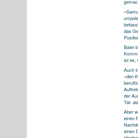
gemach
«Samue
umpole
befass
das Ge
Positi
Baier 
Kommun
ist es
Auch i
«den K
berufli
Auftret
der Au
Tat› al
Aber w
einen R
Nachde
einen 
Ideolo