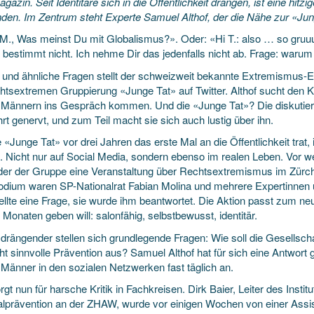
azin. Seit Identitäre sich in die Öffentlichkeit drängen, ist eine hi
nden. Im Zentrum steht Experte Samuel Althof, der die Nähe zur «Ju
M., Was meinst Du mit Globalismus?». Oder: «Hi T.: also … so gruuusi
 bestimmt nicht. Ich nehme Dir das jedenfalls nicht ab. Frage: warum
 und ähnliche Fragen stellt der schweizweit bekannte Extremismus-E
htsextremen Gruppierung «Junge Tat» auf Twitter. Althof sucht den Ko
 Männern ins Gespräch kommen. Und die «Junge Tat»? Die diskutiert
t genervt, und zum Teil macht sie sich auch lustig über ihn.
e «Junge Tat» vor drei Jahren das erste Mal an die Öffentlichkeit tra
 Nicht nur auf Social Media, sondern ebenso im realen Leben. Vor
eder der Gruppe eine Veranstaltung über Rechtsextremismus im Zürch
dium waren SP-Nationalrat Fabian Molina und mehrere Expertinnen u
ellte eine Frage, sie wurde ihm beantwortet. Die Aktion passt zum neu
 Monaten geben will: salonfähig, selbstbewusst, identitär.
drängender stellen sich grundlegende Fragen: Wie soll die Gesellsc
ht sinnvolle Prävention aus? Samuel Althof hat für sich eine Antwort ge
 Männer in den sozialen Netzwerken fast täglich an.
gt nun für harsche Kritik in Fachkreisen. Dirk Baier, Leiter des Instit
alprävention an der ZHAW, wurde vor einigen Wochen von einer Assi