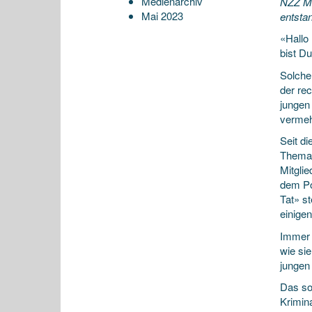
Medienarchiv
NZZ Mag
Mai 2023
entsta
«Hallo 
bist Du
Solche
der rec
jungen
vermehr
Seit di
Thema.
Mitgli
dem Po
Tat» st
einigen
Immer 
wie sie
jungen
Das sor
Krimin