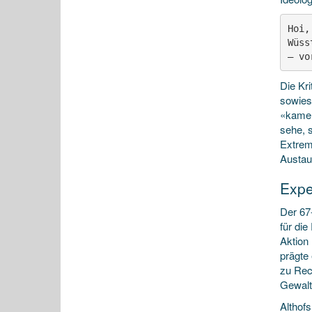
Hoi,
Wüss
— vo
Die Kri
sowieso
«kamer
sehe, s
Extrem
Austau
Expe
Der 67-
für di
Aktion
prägte 
zu Rec
Gewalt
Althof