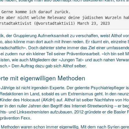
 Gerne komme ich darauf zurück.

te aber nicht welche Relevanz deine jüdischen Wurzeln hab
rstadtaktivist (@vorstadtaktivi1) March 23, 2023
tik, der Gruppierung Aufmerksamkeit zu verschaffen, weist Althof von 
, also könne man dort auch mit ihnen reden. Er räumt ein, einzelne S
adschaftlich». Doch dahinter stehe immer das Ziel einer umfassend
ei zudem nur ein kleiner Teil seiner Präventionsarbeit. «Ich bin seit 
isten, wie auch Mitgliedern der «Jungen Tat» und auch nahen Verwa
sch.» Den Auftrag dazu gab sich Althof selber.
rte mit eigenwilligen Methoden
Jährige ist nicht irgendein Experte. Der gelernte Psychiatriepfleger i
e Redaktionen im Land, sobald es um Extremismus geht. In den neunzig
 Kinder des Holocaust (AKdH) auf. Althof ist selber Nachfahre von 
er in den nuller Jahren den Begriff des Internet-Streetworking – er 
hts- und Linksextremisten aufzubauen. 2012 gründete er die Basler 
prävention Fexx.
s Methoden waren schon immer eigenwillig. Mit dem nach Syrien gere