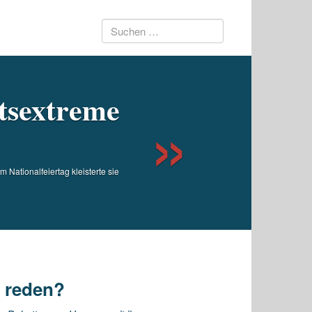
Suchen
Next
nach:
tsextreme
Nationalfeiertag kleisterte sie
n reden?