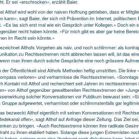
t. Er sei «erschrocken», erzählt Baier.
l Althof wird wohl von der naiven Hoffnung getrieben, dass er Mitgli
n kann», sagt Baier, der sich mit Prävention im Internet, politische
t. «Es las sich erst mal wie ein Gespräch unter Kollegen.» Doch ein
genüber recht haben könnte. «Für mich gibt es aber gar keine Bereich
onen im Recht sein könnte.»
bezeichnet Althofs Vorgehen als naiv, und noch schlimmer: als kontr
ikation zu Rechtsextremen nicht abbrechen lassen will, ist das ein
, wenn man ihnen durch solche Gespräche eine noch grössere Aufmer
n der Öffentlichkeit sind Althofs Methoden heftig umstritten. Die li
ompass verloren» und verharmlose die Rechtsextremen. «Sonntags-B
ch Kontakt mit Althof und recherchiert seit Jahren im rechtsextremen 
en» von Althof gegenüber gewaltbereiten Rechtsextremen der «Jungen T
ssenwirkung solcher Konversationen vor Publikum bewusst sein: «Sie
s Gruppe aufgewertet, verharmlost oder schlimmstenfalls gar legitimie
as bezweckt Althof eigentlich mit seinen Konversationen mit Rechtsex
edekanal offen», sagt Althof auf Anfrage dieser Zeitung. Das Ziel sei
nken zu bringen. «Auch Rechtsextreme können ihre radikale Gesin
Draht zu ihnen etabliert haben. Solange diese jungen Extremisten no
gie haben, solange man also überhaupt noch diskutieren kann, lohnt s