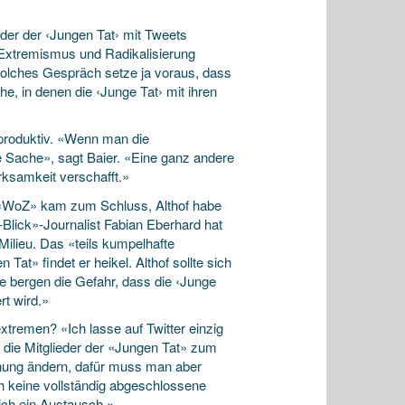
eder der ‹Jungen Tat› mit Tweets
m Extremismus und Radikalisierung
 solches Gespräch setze ja voraus, dass
e, in denen die ‹Junge Tat› mit ihren
aproduktiv. «Wenn man die
e Sache», sagt Baier. «Eine ganz andere
ksamkeit verschafft.»
nke «WoZ» kam zum Schluss, Althof habe
lick»-Journalist Fabian Eberhard hat
Milieu. Das «teils kumpelhafte
at» findet er heikel. Althof sollte sich
 bergen die Gefahr, dass die ‹Junge
rt wird.»
tremen? «Ich lasse auf Twitter einzig
, die Mitglieder der «Jungen Tat» zum
nung ändern, dafür muss man aber
ch keine vollständig abgeschlossene
ich ein Austausch.»