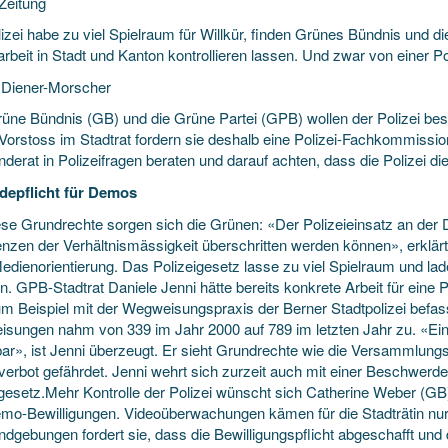
Zeitung
izei habe zu viel Spielraum für Willkür, finden Grünes Bündnis und di
arbeit in Stadt und Kanton kontrollieren lassen. Und zwar von einer 
 Diener-Morscher
rüne
Bündnis (GB) und die Grüne Partei (GPB) wollen der Polizei bes
Vorstoss im Stadtrat fordern sie deshalb eine Polizei-Fachkommissi
erat in Polizeifragen beraten und darauf achten, dass die Polizei di
epflicht für Demos
se Grundrechte sorgen sich die Grünen: «Der Polizeieinsatz an der 
enzen der Verhältnismässigkeit überschritten werden können», erklä
edienorientierung. Das Polizeigesetz lasse zu viel Spielraum und lad
n. GPB-Stadtrat Daniele Jenni hätte bereits konkrete Arbeit für eine
m Beispiel mit der Wegweisungspraxis der Berner Stadtpolizei befasse
sungen nahm von 339 im Jahr 2000 auf 789 im letzten Jahr zu. «Ei
ar», ist Jenni überzeugt. Er sieht Grundrechte wie die Versammlungs
rverbot gefährdet. Jenni wehrt sich zurzeit auch mit einer Beschwer
igesetz.Mehr Kontrolle der Polizei wünscht sich Catherine Weber (
mo-Bewilligungen. Videoüberwachungen kämen für die Stadträtin nur
ndgebungen fordert sie, dass die Bewilligungspflicht abgeschafft und