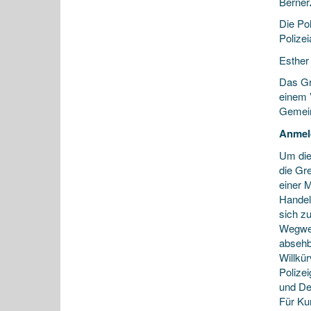
Berner
Die Pol
Polizei
Esther
Das G
einem 
Gemeind
Anmeld
Um die
die Gr
einer M
Handel
sich zu
Wegwei
absehb
Willkü
Polize
und De
Für Ku