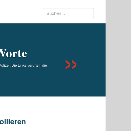
Suchen
Next
nach:
Worte
izei. Die Linke verurteilt die
ollieren