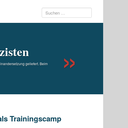
Suchen
Next
nach:
zisten
inandersetzung geliefert. Beim
als Trainingscamp