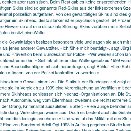
, denken aber rassistisch. Beim Rest gab es keine ensprechenden Hin
tätigen Skins sind so genannte Red-Skins aus der linksextremen Szen
inmal polizeilich aufgefallen. Von den gewalttätigen Skins sind dies ga
ätiger ein Skinhead, desto stärker ist er psychisch gestört. 64 Proze
che Hinwei- se auf eine dissoziale Störung. Skins verüben mehr Selb
pfen besitzt eine Waffe.
 die Gewalttätigen besitzen besonders viele und tragen sie auch mit 
 als jenes anderer Gewalttäter. «Ich fühle mich bestätigt», sagt Jürg
e und Prävention beim Bundesamt für Polizei: «Wir weisen schon lang
chtsextremen hin.» Seit Inkrafttreten des Waffengesetzes 1999 wür
 und Baseballschläger mit sich herumtragen, sagt Bühler. «Ihre Schu
ten müssen, von der Polizei kontrolliert zu werden.»
chtsextreme Gewalt nimmt zu. Die Statistik der Bundespolizei zeigt e
ierte sie im Vergleich zu 1999 eine Verdreifachung an Vorfällen mit 
mehr Skinheads schliessen sich Neonazi-Organisationen an. Die Stud
nach Autonomie, weg vom Elternhaus; zweitens die rechtsextreme Ge
s der Drang, Kriminalität auszuleben. Bühler: «Viele Junge befinden sic
ätsfindung. Viele steigen wieder aus. Doch es besteht auch die Gefahr
ität und die Ideologie annehmen.» Und was tut das Militär mit den Sk
 Eine von Bundesrat Adolf Ogi 1998 in Auftrag gegebene Studie ka
-gemachten Extremismus» gebe und das Heer kein akutes Problem 