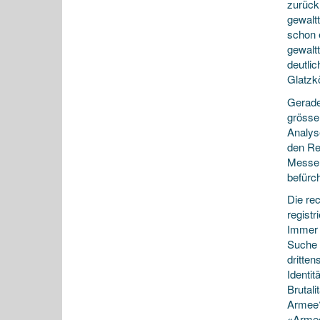
zurück
gewalt
schon e
gewaltt
deutli
Glatzkö
Gerade
grösser
Analys
den Re
Messer
befürch
Die re
registr
Immer 
Suche 
dritten
Identit
Brutal
Armee?
«Armee