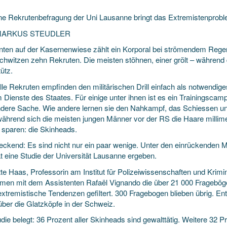
ine Rekrutenbefragung der Uni Lausanne bringt das Extremistenprobl
MARKUS STEUDLER
inten auf der Kasernenwiese zählt ein Korporal bei strömendem Regen
chwitzen zehn Rekruten. Die meisten stöhnen, einer grölt – während d
ütz.
lle Rekruten empfinden den militärischen Drill einfach als notwendige
 Dienste des Staates. Für einige unter ihnen ist es ein Trainingscamp
ndere Sache. Wie andere lernen sie den Nahkampf, das Schiessen 
ährend sich die meisten jungen Männer vor der RS die Haare millime
r sparen: die Skinheads.
eckend: Es sind nicht nur ein paar wenige. Unter den einrückenden 
t eine Studie der Universität Lausanne ergeben.
te Haas, Professorin am Institut für Polizeiwissenschaften und Krimi
en mit dem Assistenten Rafaël Vignando die über 21 000 Fragebög
xtremistische Tendenzen gefiltert. 300 Fragebogen blieben übrig. Ent
über die Glatzköpfe in der Schweiz.
udie belegt: 36 Prozent aller Skinheads sind gewalttätig. Weitere 32