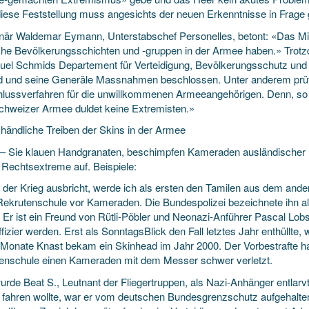
iese Feststellung muss angesichts der neuen Erkenntnisse in Frage g
onär Waldemar Eymann, Unterstabschef Personelles, betont: «Das Mil
che Bevölkerungsschichten und -gruppen in der Armee haben.» Tro
uel Schmids Departement für Verteidigung, Bevölkerungsschutz und 
 und seine Generäle Massnahmen beschlossen. Unter anderem prüft d
lussverfahren für die unwillkommenen Armeeangehörigen. Denn, so
chweizer Armee duldet keine Extremisten.»
händliche Treiben der Skins in der Armee
 Sie klauen Handgranaten, beschimpfen Kameraden ausländischer He
Rechtsextreme auf. Beispiele:
der Krieg ausbricht, werde ich als ersten den Tamilen aus dem ande
 Rekrutenschule vor Kameraden. Die Bundespolizei bezeichnete ihn a
 Er ist ein Freund von Rütli-Pöbler und Neonazi-Anführer Pascal Lobs
fizier werden. Erst als SonntagsBlick den Fall letztes Jahr enthüllte
Monate Knast bekam ein Skinhead im Jahr 2000. Der Vorbestrafte ha
enschule einen Kameraden mit dem Messer schwer verletzt.
urde Beat S., Leutnant der Fliegertruppen, als Nazi-Anhänger entlarv
n fahren wollte, war er vom deutschen Bundesgrenzschutz aufgehalten 