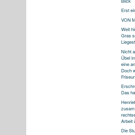
Blick
Erst e
VON 
Weit h
Gras s
Liegest
Nicht a
Übel im
eine a
Doch w
Friseu
Erschr
Das ha
Henriet
zusamm
rechtse
Arbeit 
Die St