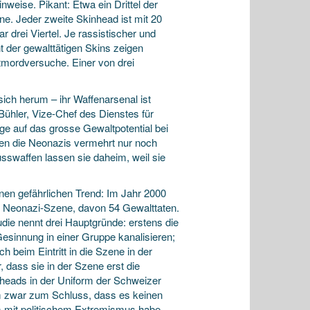
weise. Pikant: Etwa ein Drittel der
e. Jeder zweite Skinhead ist mit 20
r drei Viertel. Je rassistischer und
nt der gewalttätigen Skins zeigen
stmordversuche. Einer von drei
sich herum – ihr Waffenarsenal ist
 Bühler, Vize-Chef des Dienstes für
e auf das grosse Gewaltpotential bei
den die Neonazis vermehrt nur noch
sswaffen lassen sie daheim, weil sie
inen gefährlichen Trend: Im Jahr 2000
der Neonazi-Szene, davon 54 Gewalttaten.
ie nennt drei Hauptgründe: erstens die
sinnung in einer Gruppe kanalisieren;
h beim Eintritt in die Szene in der
, dass sie in der Szene erst die
inheads in der Uniform der Schweizer
m zwar zum Schluss, dass es keinen
mit politischem Extremismus habe.