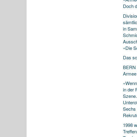
Doch d
Divisi
sämtli
in Sam
Schmid
Aussch
«Die S
Das sc
BERN –
Armee 
«Wenn 
in der
Szene.
Unterof
Sechs 
Rekrut
1998 w
Treffe