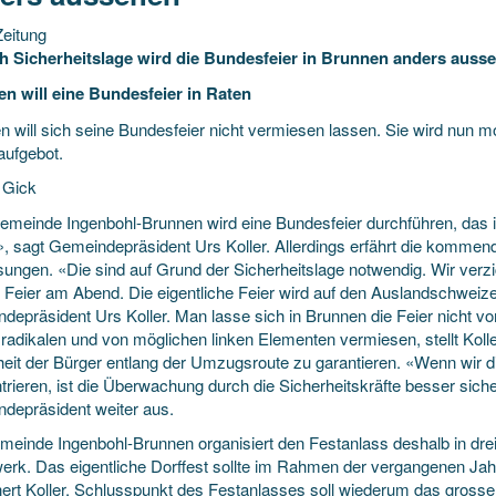
eitung
h Sicherheitslage wird die Bundesfeier in Brunnen anders auss
n will eine Bundesfeier in Raten
n will sich seine Bundesfeier nicht vermiesen lassen. Sie wird nun
aufgebot.
 Gick
emeinde Ingenbohl-Brunnen wird eine Bundesfeier durchführen, das i
», sagt Gemeindepräsident Urs Koller. Allerdings erfährt die kommen
ungen. «Die sind auf Grund der Sicherheitslage notwendig. Wir verzi
 Feier am Abend. Die eigentliche Feier wird auf den Auslandschweizer
depräsident Urs Koller. Man lasse sich in Brunnen die Feier nicht 
adikalen und von möglichen linken Elementen vermiesen, stellt Koller
eit der Bürger entlang der Umzugsroute zu garantieren. «Wenn wir die
rieren, ist die Überwachung durch die Sicherheitskräfte besser sicher
depräsident weiter aus.
meinde Ingenbohl-Brunnen organisiert den Festanlass deshalb in drei
erk. Das eigentliche Dorffest sollte im Rahmen der vergangenen Ja
hert Koller. Schlusspunkt des Festanlasses soll wiederum das gross