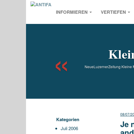
INFORMIEREN
VERTIEFEN
Previou
Klei
NeueLuzernerZeitung Kleine M
08/07/2
Kategorien
Je 
Juli 2006
and