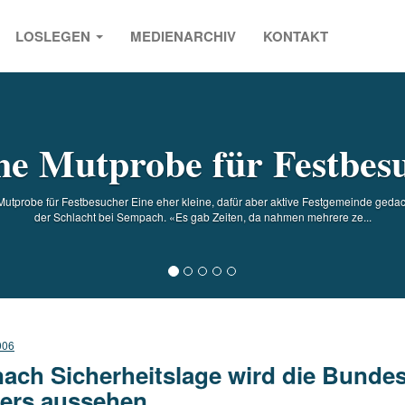
LOSLEGEN
MEDIENARCHIV
KONTAKT
s
ne Mutprobe für Festbes
utprobe für Festbesucher Eine eher kleine, dafür aber aktive Festgemeinde ged
der Schlacht bei Sempach. «Es gab Zeiten, da nahmen mehrere ze...
006
nach Sicherheitslage wird die Bundes
ers aussehen