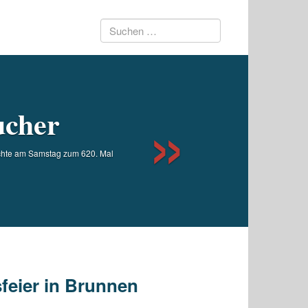
Suchen
Next
nach:
ucher
achte am Samstag zum 620. Mal
feier in Brunnen