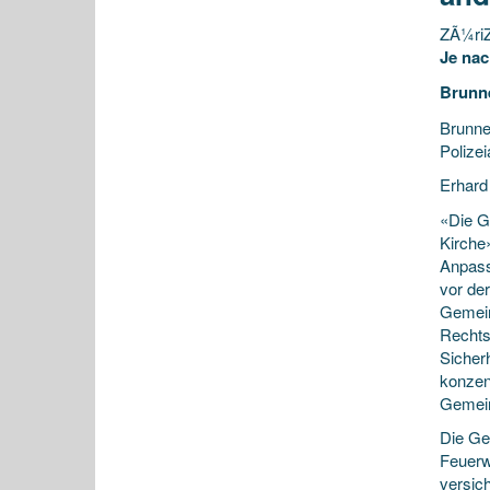
ZÃ¼riZ
Je nac
Brunne
Brunne
Polizei
Erhard
«Die G
Kirche
Anpass
vor der
Gemein
Rechtsr
Sicherh
konzent
Gemein
Die Ge
Feuerw
versic