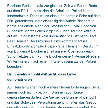
Blochers Rede – exakt zur gleichen Zeit wie Rauhs Rede
auf dem Rütli – kompliziert die Arbeit der Polizei in der
Innerschweiz. Diese muss eine störungsfreie Feier auf dem
Rütli garantieren und gleichzeitig den Auftritt Blochers in
Kerns absichern. Nach der Störung der 1.-Mai-Rede von
Bundesrat Moritz Leuenberger in Zürich sei eine Attacke
auf die Feier in Kerns kein unrealistisches Szenario, sagt
Beat Hensler. Der Luzerner Polizeikommandant ist
Einsatzkoordinator aller Polizeikräfte. Hensler: «Der Auftritt
von Bundesrat Blocher ist Teil unserer Überlegungen.»
Schon letztes Jahr konnte Blocher seine 1.-August-Rede in
Winterthur erst nach einem Tränengaseinsatz der Polizei
beenden.
Brunnen-Ingenbohl will nicht, dass Linke
demonstrieren
Auf Hensler warten noch weitere Herausforderungen: So ist
immer noch nicht klar, ob in Brunnen auch Linke
demonstrieren dürfen. Die Gemeinde Brunnen-Ingenbohl
und das Schwyzer Verwaltungsgericht hatten das Gesuch
des «Bündnisses für ein buntes Brunnen» abgelehnt. Die