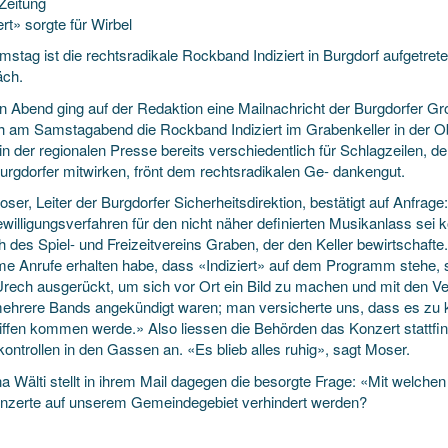
Zeitung
ert» sorgte für Wirbel
stag ist die rechtsradikale Rockband Indiziert in Burgdorf aufgetret
ch.
n Abend ging auf der Redaktion eine Mailnachricht der Burgdorfer G
 am Samstagabend die Rockband Indiziert im Grabenkeller in der Ober
in der regionalen Presse bereits verschiedentlich für Schlagzeilen, d
urgdorfer mitwirken, frönt dem rechtsradikalen Ge- dankengut.
ser, Leiter der Burgdorfer Sicherheitsdirektion, bestätigt auf Anfrage:
willigungsverfahren für den nicht näher definierten Musikanlass sei k
 des Spiel- und Freizeitvereins Graben, der den Keller bewirtschaft
e Anrufe erhalten habe, dass «Indiziert» auf dem Programm stehe,
Urech ausgerückt, um sich vor Ort ein Bild zu machen und mit den Ver
ehrere Bands angekündigt waren; man versicherte uns, dass es zu 
iffen kommen werde.» Also liessen die Behörden das Konzert stattfi
kontrollen in den Gassen an. «Es blieb alles ruhig», sagt Moser.
a Wälti stellt in ihrem Mail dagegen die besorgte Frage: «Mit welc
nzerte auf unserem Gemeindegebiet verhindert werden?