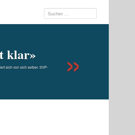
Suchen
Next
nach:
t klar»
ert sich von sich selber. SVP-