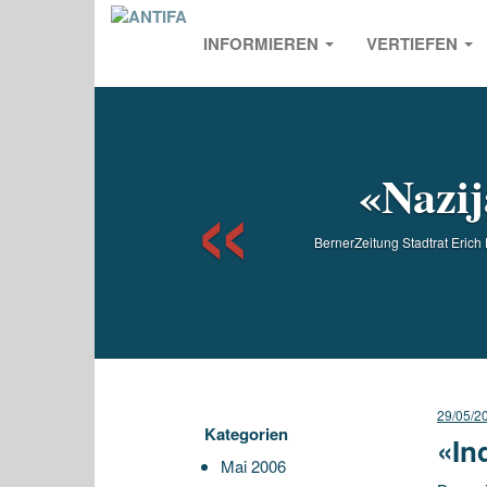
INFORMIEREN
VERTIEFEN
Previou
«Nazij
BernerZeitung Stadtrat Erich 
29/05/2
Kategorien
«In
Mai 2006