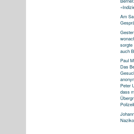
Berner
«Indizi
Am Sam
Gesprä
Gester
wonach
sorgte 
auch B
Paul Mo
Das Be
Gesuch
anonym
Peter 
dass m
Übergr
Polizei
Johann
Naziko