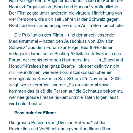
Nazi-Kollege André Pagin produziertes Video im Forum der
Neonazi-Organisation „Blood and Honour“ veröffentlichte.
Der Film zeigte unter anderem die virtuelle Hinrichtung von
vier Personen, die sich seit Jahren in der Schweiz gegen
Rechtsextremismus engagieren. Die Antifa Bern berichtete.
Die Publikation des Films – und der anschliessende
Medienrummel – hatten den Ausschluss von „Division
Schweiz“ aus dem Forum zur Folge. Bearth-Holdener
verlagerte darauf seine Posting-Aktivitäten teilweise in das
Forum der rechtsextremen Hammerskins. In „Blood and
Honour“-Kreisen hat Ignaz Bearth-Holdener definitiv nicht
nur FreundInnen, wie eine Forumsdiskussion über ein
verunglücktes Konzert in Sax SG am 25. November 2006
zeigt, wo er verprügelt wurde: „Es musste mal soweit
kommen das (sic!) die Person auf die Schnauze bekommt,
wer nee grosse Fresse riskiert und nie Taten folgen lässt
wird dafür bestraft.“
Passionierter Filmer
Die grosse Passion von „Division Schweiz“ ist die
Produktion und Veröffentlichung von Kurzfilmen über