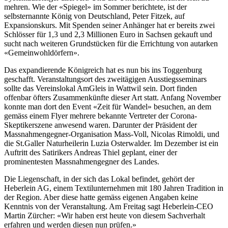
mehren. Wie der «Spiegel» im Sommer berichtete, ist der
selbsternannte König von Deutschland, Peter Fitzek, auf
Expansionskurs. Mit Spenden seiner Anhänger hat er bereits zwei
Schlösser für 1,3 und 2,3 Millionen Euro in Sachsen gekauft und
sucht nach weiteren Grundstücken für die Errichtung von autarken
«Gemeinwohldörfern».
Das expandierende Königreich hat es nun bis ins Toggenburg
geschafft. Veranstaltungsort des zweitägigen Ausstiegsseminars
sollte das Vereinslokal AmGleis in Wattwil sein. Dort finden
offenbar öfters Zusammenkünfte dieser Art statt. Anfang November
konnte man dort den Event «Zeit für Wandel» besuchen, an dem
gemäss einem Flyer mehrere bekannte Vertreter der Corona-
Skeptikerszene anwesend waren. Darunter der Präsident der
Massnahmengegner-Organisation Mass-Voll, Nicolas Rimoldi, und
die St.Galler Naturheilerin Luzia Osterwalder. Im Dezember ist ein
Auftritt des Satirikers Andreas Thiel geplant, einer der
prominentesten Massnahmengegner des Landes.
Die Liegenschaft, in der sich das Lokal befindet, gehört der
Heberlein AG, einem Textilunternehmen mit 180 Jahren Tradition in
der Region. Aber diese hatte gemäss eigenen Angaben keine
Kenntnis von der Veranstaltung. Am Freitag sagt Heberlein-CEO
Martin Zürcher: «Wir haben erst heute von diesem Sachverhalt
erfahren und werden diesen nun prüfen.»