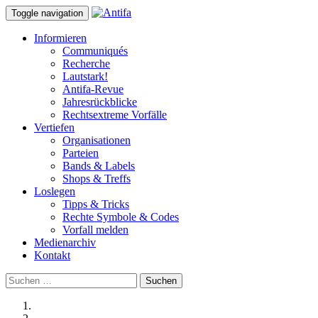
Toggle navigation
Informieren
Communiqués
Recherche
Lautstark!
Antifa-Revue
Jahresrückblicke
Rechtsextreme Vorfälle
Vertiefen
Organisationen
Parteien
Bands & Labels
Shops & Treffs
Loslegen
Tipps & Tricks
Rechte Symbole & Codes
Vorfall melden
Medienarchiv
Kontakt
Suchen
nach: