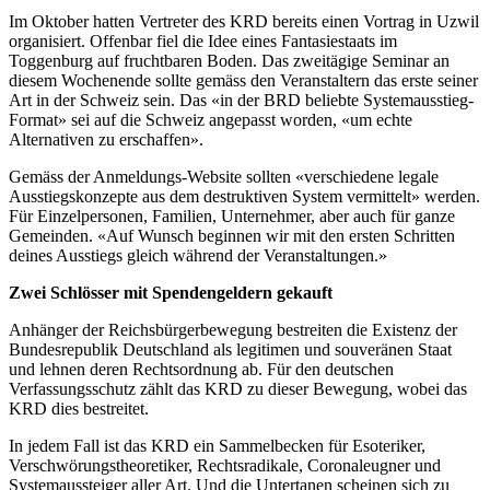
Im Oktober hatten Vertreter des KRD bereits einen Vortrag in Uzwil
organisiert. Offenbar fiel die Idee eines Fantasiestaats im
Toggenburg auf fruchtbaren Boden. Das zweitägige Seminar an
diesem Wochenende sollte gemäss den Veranstaltern das erste seiner
Art in der Schweiz sein. Das «in der BRD beliebte Systemausstieg-
Format» sei auf die Schweiz angepasst worden, «um echte
Alternativen zu erschaffen».
Gemäss der Anmeldungs-Website sollten «verschiedene legale
Ausstiegskonzepte aus dem destruktiven System vermittelt» werden.
Für Einzelpersonen, Familien, Unternehmer, aber auch für ganze
Gemeinden. «Auf Wunsch beginnen wir mit den ersten Schritten
deines Ausstiegs gleich während der Veranstaltungen.»
Zwei Schlösser mit Spendengeldern gekauft
Anhänger der Reichsbürgerbewegung bestreiten die Existenz der
Bundesrepublik Deutschland als legitimen und souveränen Staat
und lehnen deren Rechtsordnung ab. Für den deutschen
Verfassungsschutz zählt das KRD zu dieser Bewegung, wobei das
KRD dies bestreitet.
In jedem Fall ist das KRD ein Sammelbecken für Esoteriker,
Verschwörungstheoretiker, Rechtsradikale, Coronaleugner und
Systemaussteiger aller Art. Und die Untertanen scheinen sich zu