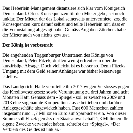
Das Heberlein-Management distanziere sich klar vom Königreich
Deutschland. Ob es Konsequenzen für den Mieter gebe, sei noch
unklar. Der Mieter, der das Lokal seinerseits untervermiete, zog die
Konsequenzen kurz darauf selbst und teilte Heberlein mit, dass er
die Veranstaltung abgesagt habe. Gemäss Angaben Zürchers habe
der Mieter auch von nichts gewusst.
Der König ist vorbestraft
Die angehenden Toggenburger Untertanen des Königs von
Deutschland, Peter Fitzek, dürften wenig erfreut sein über die
kurzfristige Absage. Doch vielleicht ist es besser so. Denn Fitzeks
Umgang mit dem Geld seiner Anhänger war bisher keineswegs
tadellos.
Das Landgericht Halle verurteilte ihn 2017 wegen Verstosses gegen
das Kreditwesengesetz sowie Veruntreuung zu drei Jahren und acht
Monaten Haft. Gemäss dem «Spiegel» soll er zwischen 2009 und
2013 eine sogenannte Kooperationskasse betrieben und darüber
Anlagegeschäfte abgewickelt haben. Fast 600 Menschen zahlten
insgesamt rund 1,7 Millionen Euro auf Sparbücher ein. Von dieser
Summe soll Fitzek gemäss der Staatsanwaltschaft 1,3 Millionen für
eigene Zwecke verwendet haben, schreibt der «Spiegel». «Der
Verbleib des Geldes ist unklar.»