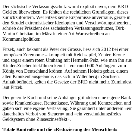
Der sächsische Verfassungsschutz warnt explizit davor, dem KRD
Geld zu überweisen. Es fehlten die rechtlichen Grundlagen, dieses
zurückzufordern. Wer Fitzek seine Ersparnisse anvertraue, gerate in
den Strudel extremistischer Ideologien und Verschwörungstheorien,
schrieb der Präsident des sächsischen Verfassungsschutzes, Dirk-
Martin Christian, im März in einer Art Warnschreiben an
Kommunalpolitiker.
Fitzek, auch bekannt als Peter der Grosse, liess sich 2012 bei einer
pompösen Zeremonie – komplett mit Reichsapfel, Zepter, Krone
und sogar einem roten Umhang mit Hermelin-Pelz, wie man ihn aus
Kinder-Zeichentrickfilmen kennt – vor rund 600 Anhängern zum
König von Deutschland krönen. Auf seinem Hoheitsgebiet, einem
alten Krankenhausgelände, das sich in Wittenberg in Sachsen-
Anhalt befindet, gelten die Gesetze der BRD nicht mehr. Zumindest
laut Fitzek.
Der gelernte Koch und seine Anhänger gründeten eine eigene Bank
sowie Krankenkasse, Rentenkasse, Währung und Kennzeichen und
gaben sich eine eigene Verfassung. Sie garantiert unter anderem «ein
dauerhaftes Verbot von Steuern» und «ein verschuldungsfreies
Geldsystem ohne Zinseszinseffekt».
Totale Kontrolle und die «Reduzierung der Menschheit»