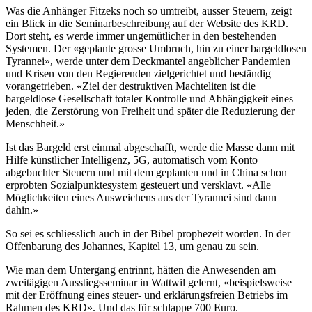
Was die Anhänger Fitzeks noch so umtreibt, ausser Steuern, zeigt
ein Blick in die Seminarbeschreibung auf der Website des KRD.
Dort steht, es werde immer ungemütlicher in den bestehenden
Systemen. Der «geplante grosse Umbruch, hin zu einer bargeldlosen
Tyrannei», werde unter dem Deckmantel angeblicher Pandemien
und Krisen von den Regierenden zielgerichtet und beständig
vorangetrieben. «Ziel der destruktiven Machteliten ist die
bargeldlose Gesellschaft totaler Kontrolle und Abhängigkeit eines
jeden, die Zerstörung von Freiheit und später die Reduzierung der
Menschheit.»
Ist das Bargeld erst einmal abgeschafft, werde die Masse dann mit
Hilfe künstlicher Intelligenz, 5G, automatisch vom Konto
abgebuchter Steuern und mit dem geplanten und in China schon
erprobten Sozialpunktesystem gesteuert und versklavt. «Alle
Möglichkeiten eines Ausweichens aus der Tyrannei sind dann
dahin.»
So sei es schliesslich auch in der Bibel prophezeit worden. In der
Offenbarung des Johannes, Kapitel 13, um genau zu sein.
Wie man dem Untergang entrinnt, hätten die Anwesenden am
zweitägigen Ausstiegsseminar in Wattwil gelernt, «beispielsweise
mit der Eröffnung eines steuer- und erklärungsfreien Betriebs im
Rahmen des KRD». Und das für schlappe 700 Euro.